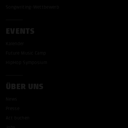
Songwriting-Wettbewerb
EVENTS
ALLE COOKIES AKZEPT
Kalender
ALLE COOKIES ABLE
Future Music Camp
HipHop Symposium
ÜBER UNS
News
Presse
Act buchen
Jobs