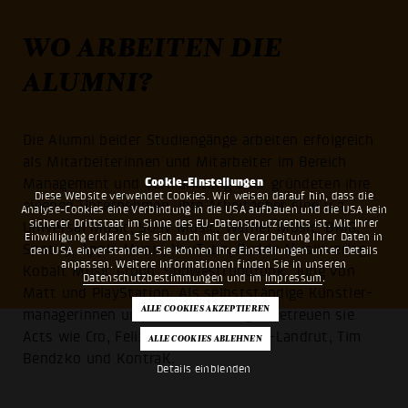
WO ARBEITEN DIE
ALUMNI?
Die Alumni beider Studiengänge arbeiten erfolgreich
als Mitarbeiterinnen und Mitarbeiter im Bereich
Management und Vermarktung oder gründeten ihre
Cookie-Einstellungen
Diese Website verwendet Cookies. Wir weisen darauf hin, dass die
eigenen Unternehmen. Ihre Arbeitgeber sind u.a.
Analyse-Cookies eine Verbindung in die USA aufbauen und die USA kein
sicherer Drittstaat im Sinne des EU-Datenschutzrechts ist. Mit Ihrer
Universal Music, Sony Music, Warner Music, BMG,
Einwilligung erklären Sie sich auch mit der Verarbeitung Ihrer Daten in
Spotify, Apple Music, YouTube, Budde Musikverlag,
den USA einverstanden. Sie können Ihre Einstellungen unter Details
anpassen. Weitere Informationen finden Sie in unseren
Kobalt Music Group, Südwestrundfunk, Jung von
Datenschutzbestimmungen
und im
Impressum
.
Matt und PlayStation. Als selbstständige Künstler­
managerinnen und Künstlermanager betreuen sie
Acts wie Cro, Felix Jähn, Lena Meyer-Landrut, Tim
Bendzko und KontraK.
Details einblenden