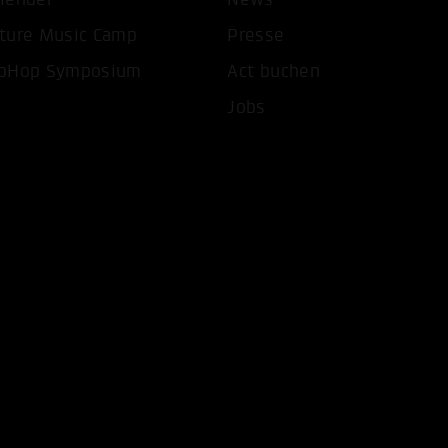
ture Music Camp
Presse
pHop Symposium
Act buchen
Jobs
COOKIES AKZEPTIEREN
ALLE COOKIES AB