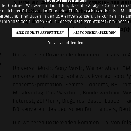
Cookie-Einstellungen
Prof. Dr. Alexander Endress (Musik- und Kul
det Cookies. Wir weisen darauf hin, dass die Analyse-Cookies eine 
Arbeiten, Betriebswirtschaftslehre)
n sicherer Drittstaat im Sinne des EU-Datenschutzrechts ist. Mit Ih
rarbeitung Ihrer Daten in den USA einverstanden. Sie können Ihre Ei
Prof. Dr. Nina Schneider (Kultur- und Kreat
e Informationen finden Sie in unseren
Datenschutzbestimmungen
u
Kommunikations- und Medienwissenschaft)
Details einblenden
E
Die weiteren Dozierenden kommen u.a. aus fol
E
Universal Music, Sony Music, Warner Music, BM
Universal Publishing, Roba Musikverlag, Spotif
concerts+promotion, Semmel Concerts, BB Pro
Musikverlag, Das Maschine, Bundesverband Mus
Futurest, ZDF/funk, Diogenes, Bastei Lübbe, Tr
Börsenverein des deutschen Buchhandels, Deuts
Die weiteren Dozierenden kommen u.a. von fol