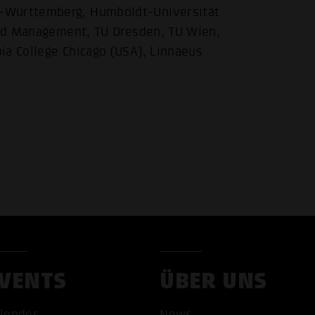
n-Württemberg, Humboldt-Universität
 and Management, TU Dresden, TU Wien,
ia College Chicago (USA), Linnaeus
VENTS
ÜBER UNS
lender
News