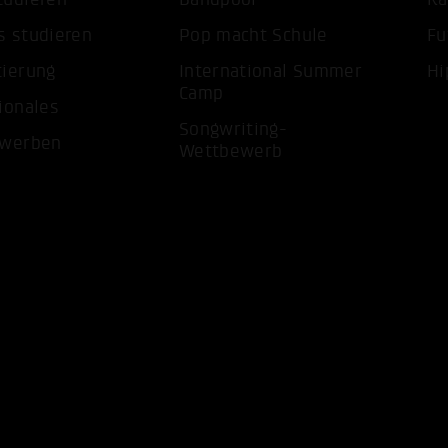
s studieren
Pop macht Schule
Fu
tierung
International Summer
Hi
Camp
ionales
Songwriting-
ewerben
Wettbewerb
ALLE 