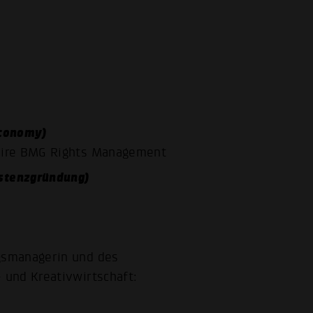
Economy)
toire BMG Rights Management
stenzgründung)
gsmanagerin und des
und Kreativwirtschaft: