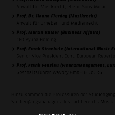
Anwalt für Musikrecht, ehem. Sony Music
Prof. Dr. Hanno Fierdag (Musikrecht)
Anwalt für Urheber- und Medienrecht
Prof. Martin Kaiser (Business Affairs)
CEO Ayuna Holding
Prof. Frank Stroebele (International Music 
Senior Vice President Cont. European Reper
Prof. Frank Fenslau (Finanzmanagement, Exi
Geschäftsführer Wavory GmbH & Co. KG
Hinzu kommen die Professuren der Studiengan
Studiengangsmanagers des Fachbereichs Musik- 