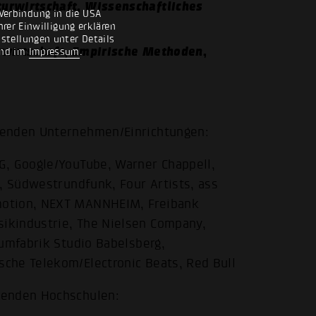
turwirtschaft, Wissenschaftliches
Verbindung in die USA
rer Einwilligung erklären
nstellungen unter Details
ivwirtschaft, Empirische Methoden,
nd im
Impressum
.
genden Unternehmen/Einrichtungen:
G, Google/YouTube, Warner Chappell,
y, Südwestrundfunk, Four Artists, ass
motion, NEXT MANNHEIM, Freibank
ikindustrie, The Nielsen Company,
aumfabrik Studio Babelsberg,
che Telekom/Electronic Beats, Red Bull
genden Hochschulen: