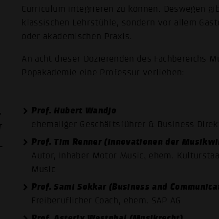
Curriculum integrieren zu können. Deswegen gi
klassischen Lehrstühle, sondern vor allem Gast
oder akademischen Praxis.
An acht dieser Dozierenden des Fachbereichs Mu
Popakademie eine Professur verliehen:
­
Prof. Hubert Wandjo
N
ehemaliger Geschäftsführer & Business Dir
Prof. Tim Renner (Innovationen der Musikwi
Autor, Inhaber Motor Music, ehem. Kulturstaa
Music
Prof. Sami Sokkar (Business and Communicat
Freiberuflicher Coach, ehem. SAP AG
Prof. Asterix Westphal (Musikrecht)