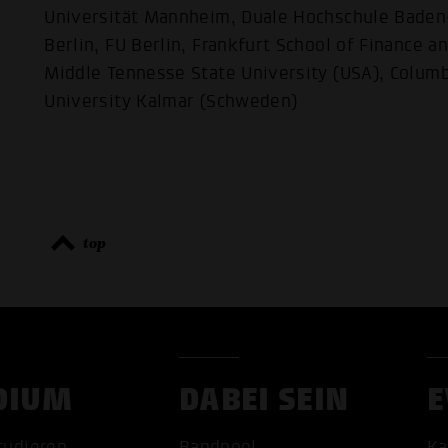
Universität Mannheim, Duale Hochschule Bade
Berlin, FU Berlin, Frankfurt School of Finance
Middle Tennesse State University (USA), Columb
University Kalmar (Schweden)
top
DIUM
DABEI SEIN
E
tudieren
Bandpool
Ka