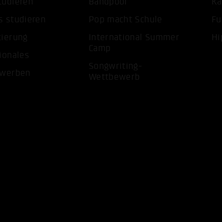
tudieren
Bandpool
Ka
s studieren
Pop macht Schule
Fu
tierung
International Summer
Hi
Camp
ionales
Songwriting-
ewerben
ALLE 
Wettbewerb