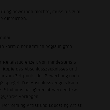
rüfung bewerben möchte, muss bis zum
ne einreichen:
mular
in Form einer amtlich beglaubigten
r Regelstudienzeit von mindestens 6
en Kopie des Abschlusszeugnisses und
ium zum Zeitpunkt der Bewerbung noch
ungsspiegel. Das Abschlusszeugnis kann
s Studiums nachgereicht werden bzw.
gsjahres vorliegen.
 Performing Artist und Educating Artist