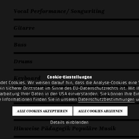
Vocal Performance/ Songwriting
Gitarre
Bass
Drums
Keyboard
Cookie-Einstellungen
det Cookies. Wir weisen darauf hin, dass die Analyse-Cookies eine 
n sicherer Drittstaat im Sinne des EU-Datenschutzrechts ist. Mit Ih
Producing / Composing /Arranging
rarbeitung Ihrer Daten in den USA einverstanden. Sie können Ihre Ei
e Informationen finden Sie in unseren
Datenschutzbestimmungen
u
Hinweise zur theoretischen Prüfung
Details einblenden
Hinweise Pädagogik Populäre Musik