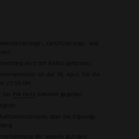
Akkreditierungs-, Certifizierungs- und
iert.
temberg wird mit BAföG gefördert.
ersemester ist der 30. April. Für die
is 23:59 Uhr.
. bei
PM Facts
bekannt gegeben.
öglich.
afts­ministeriums über die Eignungs­
mberg
Anerkennung der jeweils gültigen