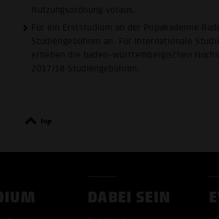
Nutzungsordnung
voraus.
Für ein Erststudium an der Popakademie Bad
Studiengebühren an. Für Internationale Stud
erheben die baden-württembergischen Hochs
2017/18
Studiengebühren
.
top
DIUM
DABEI SEIN
E