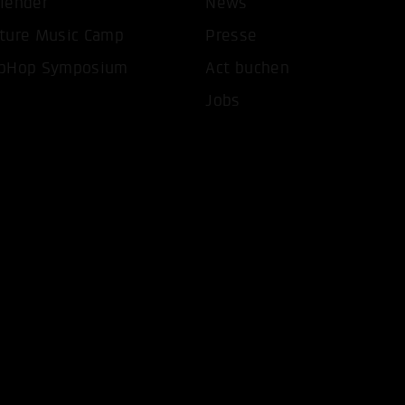
lender
News
ture Music Camp
Presse
pHop Symposium
Act buchen
Jobs
COOKIES AKZEPTIEREN
ALLE COOKIES AB