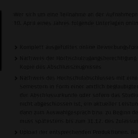
Wer sich um eine Teilnahme an der Aufnahmep
30. April eines Jahres folgende Unterlagen onli
Komplett ausgefülltes online Bewerbungsfor
Nachweis der Hochschulzugangs­berechtigung 
Kopie des Abschluss­zeugnisses
Nachweis des Hochschulabschlusses mit eine
Semestern in Form einer amtlich beglaubigt
der Abschlussurkunde oder sofern das Stud
nicht abgeschlossen ist, ein aktueller Leist
dann zum Auswahlgespräch bzw. zu Beginn de
muss spätestens bis zum 31.12. des Zulassun
Upload der entsprechenden Produktionen. Bei