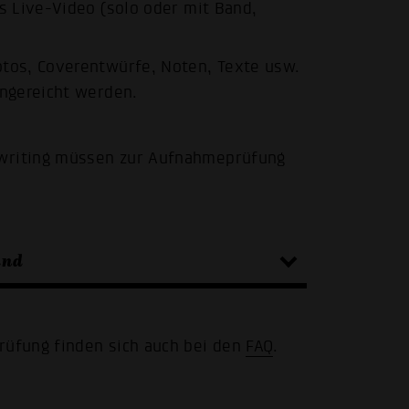
ls Live-Video (solo oder mit Band,
otos, Coverentwürfe, Noten, Texte usw.
ingereicht werden.
gwriting müssen zur Aufnahmeprüfung
and
üfung finden sich auch bei den
FAQ
.