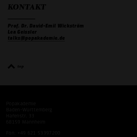
KONTAKT
Prof. Dr. David-Emil Wickström
Lea Geissler
talks@popakademie.de
top
Popakademie
Baden-Württemberg
Hafenstr. 33
68159 Mannheim
Fon:
+49 621 53397200