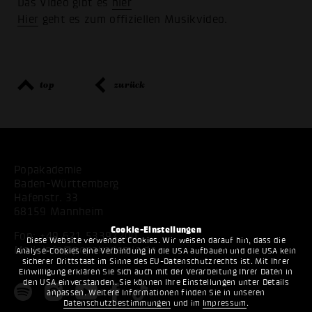
Das Video gibt es
hier
Hier
geht es zum offiziellen Musikvideo.
top
zurück
Popakademie
Baden-Württemberg
Hafenstr. 33
68159 Mannheim
Cookie-Einstellungen
Fon:
+49 621 53397200
Diese Website verwendet Cookies. Wir weisen darauf hin, dass die
Mail:
info@popakademie.de
Analyse-Cookies eine Verbindung in die USA aufbauen und die USA kein
sicherer Drittstaat im Sinne des EU-Datenschutzrechts ist. Mit Ihrer
Einwilligung erklären Sie sich auch mit der Verarbeitung Ihrer Daten in
den USA einverstanden. Sie können Ihre Einstellungen unter Details
anpassen. Weitere Informationen finden Sie in unseren
Datenschutzbestimmungen
und im
Impressum
.