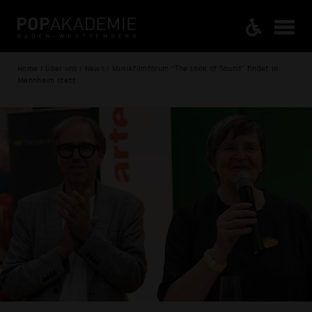
Home / Über uns / News / Musikfilmforum “The Look of Sound” findet in
Mannheim statt