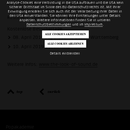
Analyse-Cookies eine Verbindung in die USA aufbauen und die USA kein
inkl. Konferenzverpflegung. Für Studierende
sicherer Drittstaat im Sinne des EU-Datenschutzrechts ist. Mit Ihrer
akkreditierter Hochschulen ist die Teilnahme
Einwilligung erklären Sie sich auch mit der Verarbeitung Ihrer Daten in
den USA einverstanden. Sie können Ihre Einstellungen unter Details
kostenlos. Tageskarten auf Anfrage.
anpassen. Weitere Informationen finden Sie in unseren
Datenschutzbestimmungen
und im
Impressum
.
Kostenlose Besuchertage:
08. April 2019 Popakademie Baden-Württemberg
10. April 2019 Odeon Kino
Details einblenden
Weitere Infos:
www.the-look-of-sound.de
top
zurück
Popakademie