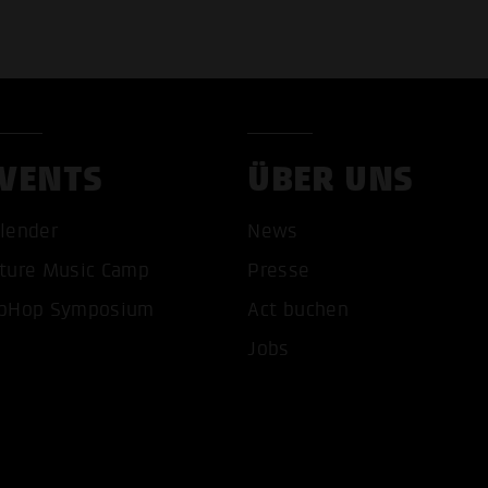
VENTS
ÜBER UNS
COOKIES AKZEPTIEREN
ALLE COOKIES AB
lender
News
ture Music Camp
Presse
pHop Symposium
Act buchen
Jobs