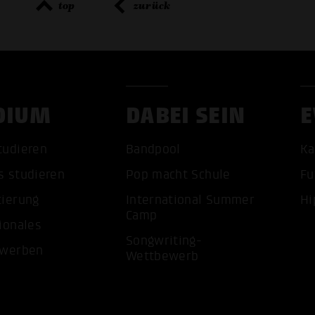
top
zurück
DIUM
DABEI SEIN
E
ALLE 
tudieren
Bandpool
Ka
s studieren
Pop macht Schule
Fu
tierung
International Summer
Hi
Camp
ionales
Songwriting-
ewerben
Wettbewerb