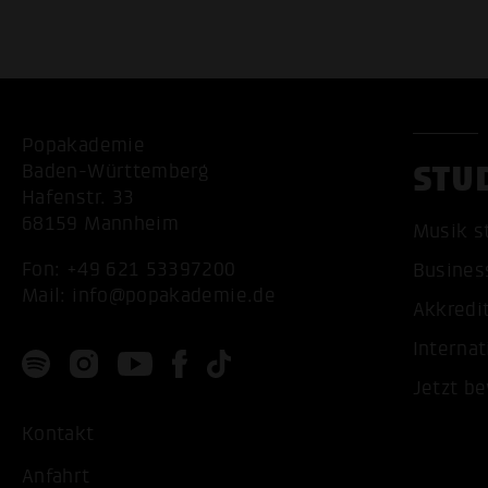
Popakademie
STU
Baden-Württemberg
Hafenstr. 33
68159 Mannheim
Musik s
Fon:
+49 621 53397200
Busines
Mail:
info@popakademie.de
Akkredi
Internat
Jetzt b
Kontakt
Anfahrt