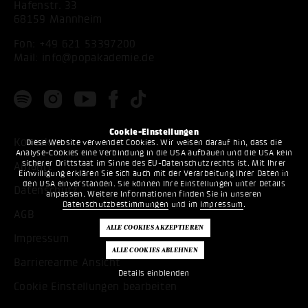
Hafenstr. 33
68159 Mannheim
Fon:
+49 621 53397200
Mail:
info@popakademie.de
Cookie-Einstellungen
Kontakt
Diese Website verwendet Cookies. Wir weisen darauf hin, dass die
Analyse-Cookies eine Verbindung in die USA aufbauen und die USA kein
sicherer Drittstaat im Sinne des EU-Datenschutzrechts ist. Mit Ihrer
Anfahrt
Einwilligung erklären Sie sich auch mit der Verarbeitung Ihrer Daten in
den USA einverstanden. Sie können Ihre Einstellungen unter Details
Datenschutz
anpassen. Weitere Informationen finden Sie in unseren
Datenschutzbestimmungen
und im
Impressum
.
AGB
Impressum
Barrierearme Ansicht
Details einblenden
Cookie Einstellungen bearbeiten