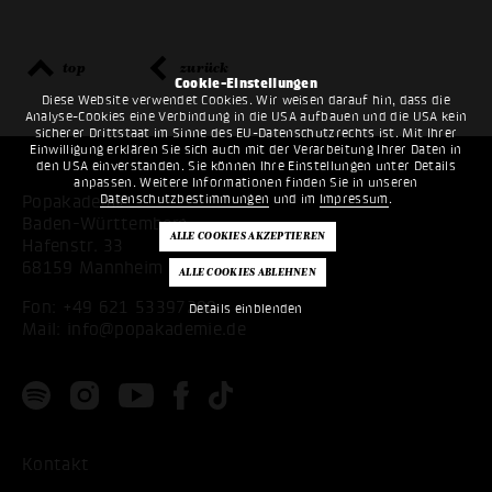
top
zurück
Cookie-Einstellungen
Diese Website verwendet Cookies. Wir weisen darauf hin, dass die
Analyse-Cookies eine Verbindung in die USA aufbauen und die USA kein
sicherer Drittstaat im Sinne des EU-Datenschutzrechts ist. Mit Ihrer
Einwilligung erklären Sie sich auch mit der Verarbeitung Ihrer Daten in
den USA einverstanden. Sie können Ihre Einstellungen unter Details
anpassen. Weitere Informationen finden Sie in unseren
Datenschutzbestimmungen
und im
Impressum
.
Popakademie
Baden-Württemberg
Hafenstr. 33
68159 Mannheim
Fon:
+49 621 53397200
Details einblenden
Mail:
info@popakademie.de
Kontakt