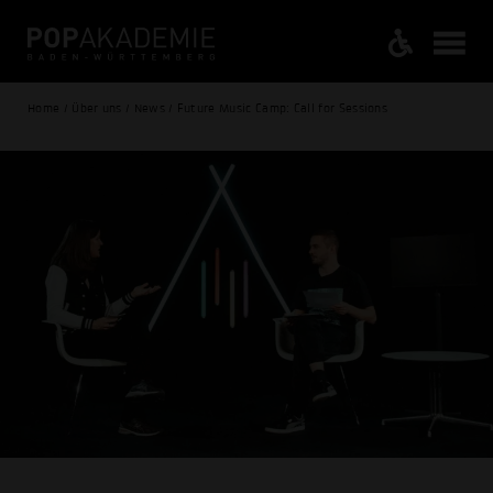
Home / Über uns / News / Future Music Camp: Call for Sessions