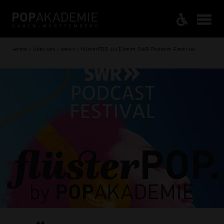
Home / Über uns / News / flüsterPOP. LIVE beim SWR Podcast-Festival