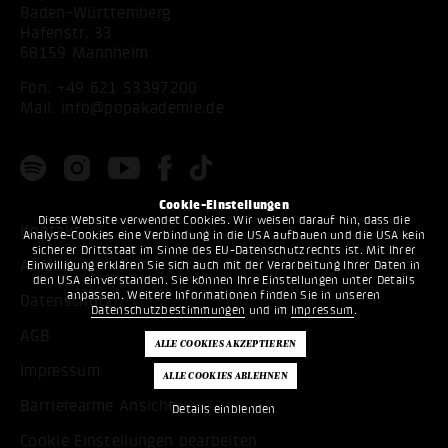
Baden-Württemberg
Hafenstr. 33
68159 Mannheim
Fon:
+49 621 53397200
Mail:
info@popakademie.de
Cookie-Einstellungen
Diese Website verwendet Cookies. Wir weisen darauf hin, dass die
Kontakt
Analyse-Cookies eine Verbindung in die USA aufbauen und die USA kein
sicherer Drittstaat im Sinne des EU-Datenschutzrechts ist. Mit Ihrer
Anfahrt
Einwilligung erklären Sie sich auch mit der Verarbeitung Ihrer Daten in
den USA einverstanden. Sie können Ihre Einstellungen unter Details
anpassen. Weitere Informationen finden Sie in unseren
Datenschutz
Datenschutzbestimmungen
und im
Impressum
.
AGB
Impressum
Barrierearme Ansicht
Details einblenden
Cookie Einstellungen bearbeiten