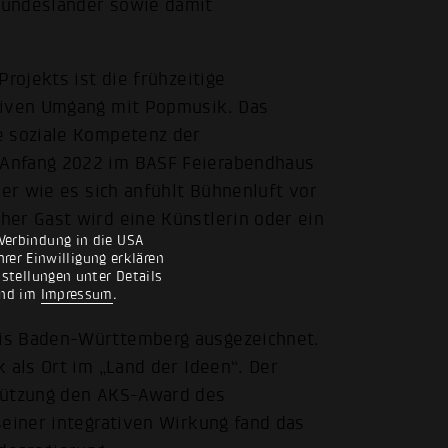
Bundesländer sowie damit
rojekts ist die frühzeitige
tiven Umgang mit Popmusik. Das
e soziale Kompetenz der
 Anfang 2022 im BASF Feierabendhaus
ler wie es sich anfühlt Bühnenluft vor
er Gast wird eine Künstlerin oder ein
Verbindung in die USA
rer Einwilligung erklären
nstellungen unter Details
nd im
Impressum
.
is Baden-Württemberg ausgezeichnet.
 als Ort im „Land der Ideen“. Der
stützung den AKS-Award des
seiner integrativen Wirkung fand das