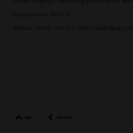
Projekt Eingang in den Integrationsplan der Bu
Hauptsponsor: BASF SE
Weitere Partner sind die Städte Heidelberg, L
top
zurück