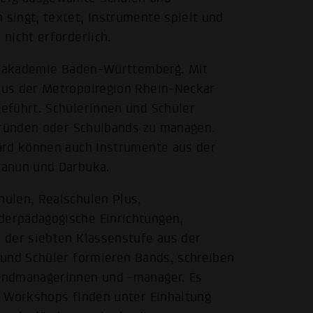
singt, textet, Instrumente spielt und
nicht erforderlich.
Popakademie Baden-Württemberg. Mit
aus der Metropolregion Rhein-Neckar
eführt. Schülerinnen und Schüler
 gründen oder Schulbands zu managen.
ard können auch Instrumente aus der
Kanun und Darbuka.
ulen, Realschulen Plus,
erpädagogische Einrichtungen,
 der siebten Klassenstufe aus der
 und Schüler formieren Bands, schreiben
andmanagerinnen und -manager. Es
e Workshops finden unter Einhaltung