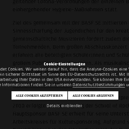
geltender Corona-Verordnungen der einzelnen 
einhergehender Hygiene-Maßnahmen statt.
Ziel des gemeinsam mit der BASF SE initiierten P
Sinnesschärfung der Jugendlichen für den krea
gemeinschaftliche Musizieren fördert zudem di
Teilnehmenden. Beim großen Abschlusskonzert
erfahren alle beteiligten Schülerinnen und Schü
großem Publikum zu schnuppern. Als musikalisch
Cookie-Einstellungen
det Cookies. Wir weisen darauf hin, dass die Analyse-Cookies eine 
Künstler der Popakademie auftreten.
n sicherer Drittstaat im Sinne des EU-Datenschutzrechts ist. Mit Ih
rarbeitung Ihrer Daten in den USA einverstanden. Sie können Ihre Ei
Hier geht es zur Online-Bewerbung
.
e Informationen finden Sie in unseren
Datenschutzbestimmungen
u
Das Projekt wurde 2009 mit dem Landeslehrpre
2010 erfolgte die Prämierung der School of Rock
Details einblenden
Hauptsponsor BASF SE erhielt für seine Unter
Arbeitskreises für Kultursponsoring. Aufgrund 