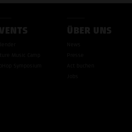
VENTS
ÜBER UNS
lender
News
ture Music Camp
Presse
pHop Symposium
Act buchen
COOKIES AKZEPTIEREN
ALLE COOKIES AB
Jobs