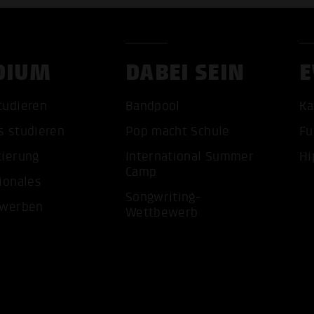
DIUM
DABEI SEIN
E
tudieren
Bandpool
Ka
s studieren
Pop macht Schule
Fu
tierung
International Summer
Hi
Camp
ALLE 
ionales
Songwriting-
ewerben
Wettbewerb