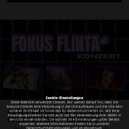
Cookie-Einstellungen
Diese Website verwendet Cookies. Wir weisen darauf hin, dass die
Analyse-Cookies eine Verbindung in die USA aufbauen und die USA kein
POPAKADEMIE FSJ PROJEKT:
sicherer Drittstaat im Sinne des EU-Datenschutzrechts ist. Mit Ihrer
Einwilligung erklären Sie sich auch mit der Verarbeitung Ihrer Daten in
FOKUS FLINTA* - KONZERT
den USA einverstanden. Sie können Ihre Einstellungen unter Details
anpassen. Weitere Informationen finden Sie in unseren
Datenschutzbestimmungen
und im
Impressum
.