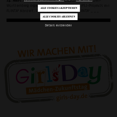
24. März 2026
Die FSJlerinner der Popakademie Baden-
Württemberg organisieren im Rahmen ihres FSJ-Projekts ein
FLINTA* Konzert. Unter dem Titel: FOKUS FLINTA*
_ _ _
Details einblenden