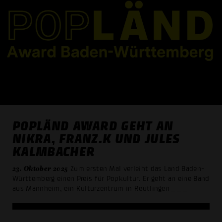
POPLÄND AWARD GEHT AN
NIKRA, FRANZ.K UND JULES
KALMBACHER
23. Oktober 2025
Zum ersten Mal verleiht das Land Baden-
Württemberg einen Preis für Popkultur. Er geht an eine Band
aus Mannheim, ein Kulturzentrum in Reutlingen
_ _ _