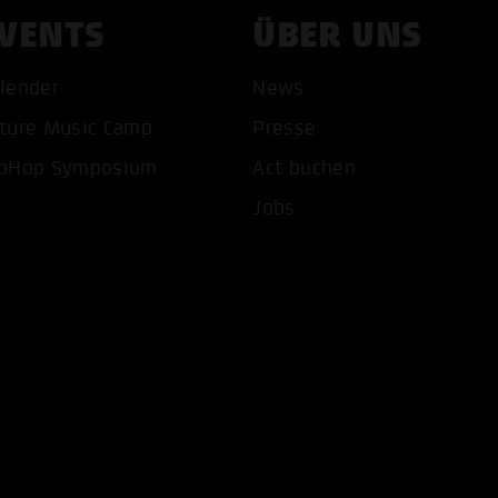
VENTS
ÜBER UNS
lender
News
ture Music Camp
Presse
pHop Symposium
Act buchen
COOKIES AKZEPTIEREN
ALLE COOKIES AB
Jobs