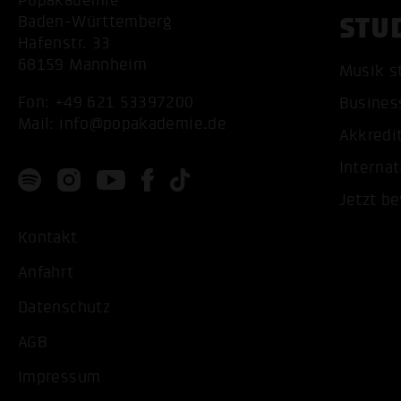
Popakademie
STU
Baden-Württemberg
Hafenstr. 33
68159 Mannheim
Musik s
Fon:
+49 621 53397200
Busines
Mail:
info@popakademie.de
Akkredi
Internat
Jetzt b
Kontakt
Anfahrt
Datenschutz
AGB
Impressum