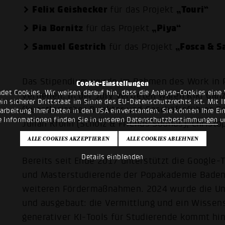
Felix Geishecker
„Touri“
für das Projekt
Pia Bornitz
„Piya“
für das Projekt
Samuel Gestrich
„Fosca & S
für das Projekt
Das Stipendium wurde im Rahmen des Work in P
Cookie-Einstellungen
det Cookies. Wir weisen darauf hin, dass die Analyse-Cookies eine 
verliehen. In der Jury vertreten waren Kiki Ga
n sicherer Drittstaat im Sinne des EU-Datenschutzrechts ist. Mit Ih
(künstlerischer Direktor und Geschäftsführer
rarbeitung Ihrer Daten in den USA einverstanden. Sie können Ihre Ei
e Informationen finden Sie in unseren
Datenschutzbestimmungen
u
Julian Krohn (Scholz & Friends Sounds), Christo
(IRRSINN Tonträger GmbH).
Details einblenden
Bereits seit Ende 2017 unterstützt die Google-
und Masterstudierende der Popakademie Baden
weiteren Fördermaßnahmen. 2024 wurde die Unt
und ausgebaut: die Vermittlung und ein Wissens
generativer KI-Tools für Studierende kommt hin