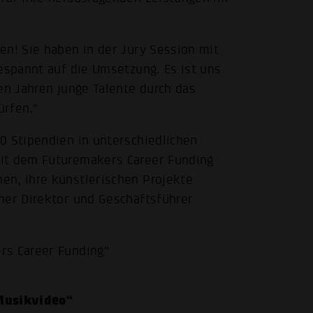
en! Sie haben in der Jury Session mit
espannt auf die Umsetzung. Es ist uns
en Jahren junge Talente durch das
ürfen.“
0 Stipendien in unterschiedlichen
mit dem Futuremakers Career Funding
en, ihre künstlerischen Projekte
her Direktor und Geschäftsführer
rs Career Funding“
 Musikvideo“