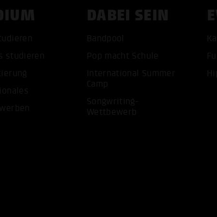
DIUM
DABEI SEIN
E
tudieren
Bandpool
Ka
s studieren
Pop macht Schule
Fu
tierung
International Summer
Hi
ALLE 
Camp
ionales
Songwriting-
ewerben
Wettbewerb