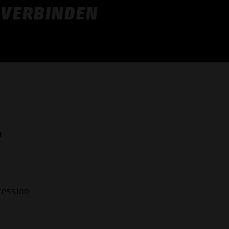
VERBINDEN
C
ression