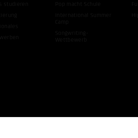
s studieren
Pop macht Schule
Fu
tierung
International Summer
Hi
Camp
ionales
Songwriting-
ewerben
Wettbewerb