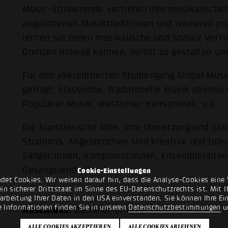
Music-Studierende vertiefen ihre musikalische
angebotenen Musiktraditionen und weiteren pop
lernen sie deren musikalische und soziale Verf
Grenzen hinweg kennen, selbst zu gestalten und
Für den akkreditierten Studiengang Global Musi
gefragt: klassische, traditionelle Musik ebenso
Populärer Musik, westlicher Kunstmusik, u.a.
Die künstlerische Idee, ihre Umsetzung und Gl
Studiums. Angesprochen sind kreative und talen
Sänger:innen, Komponist:innen, Ensembleleite
Gesangslehrkräfte.
Cookie-Einstellungen
det Cookies. Wir weisen darauf hin, dass die Analyse-Cookies eine 
n sicherer Drittstaat im Sinne des EU-Datenschutzrechts ist. Mit Ih
rarbeitung Ihrer Daten in den USA einverstanden. Sie können Ihre Ei
e Informationen finden Sie in unseren
Datenschutzbestimmungen
u
Abschluss:
Bachelor of Arts
Studiendauer:
6 Semester, 180 ECTS