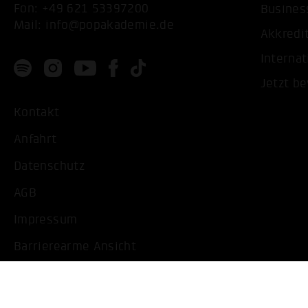
Fon:
+49 621 53397200
Busines
Mail:
info@popakademie.de
Akkredi
Internat
Jetzt b
Kontakt
Anfahrt
Datenschutz
AGB
Impressum
Barrierearme Ansicht
Cookie Einstellungen bearbeiten