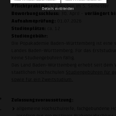
Pflichtpraktika:
12 Wochen im 5. Semester
Details einblenden
Bewerbungsschluss:
verlängert bi
30. April -
Aufnahmeprüfung:
01.07.2026
Studienplätze:
ca. 12
Studiengebühr:
Die Popakademie Baden-Württemberg ist eine s
Landes Baden-Württemberg. Für das Erststudi
keine Studiengebühren fällig.
Das Land Baden-Württemberg erhebt seit dem W
staatlichen Hochschulen
Studiengebühren für g
sowie für ein Zweitstudium
.
T
Zulassungsvoraussetzung:
allgemeine Hochschulreife, fachgebundene Ho
Insofern nur ein mittlerer Bildungsabschluss 