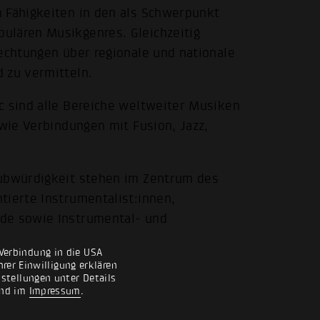
n Fähigkeiten in den als Schwerpunkt
ulären Musikgenres. Gleichzeitig
lechtungen über regionale und nationale
 zu vermitteln.
c sind alle Bereiche weltweiter Musiken
 wie Verbindungen mit Fusion, Jazz,
aubwürdigkeit stehen im Zentrum des
tierte Instrumentalist:innen,
nde sowie Instrumental- und
Verbindung in die USA
rer Einwilligung erklären
nstellungen unter Details
nd im
Impressum
.