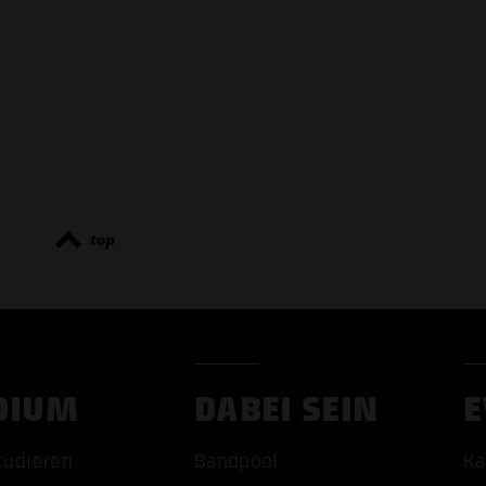
top
ALLE 
DIUM
DABEI SEIN
E
tudieren
Bandpool
Ka