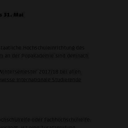
s 31. Mai
taatliche Hochschuleinrichtung des
um an der Popakademie sind demnach
intersemester 2017/18 bei allen
ewisse Internationale Studierende
chschulreife oder Fachhochschulreife.
vorliegt, ist eine Zusatzprüfung