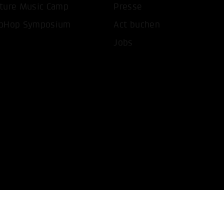
ture Music Camp
Presse
pHop Symposium
Act buchen
Jobs