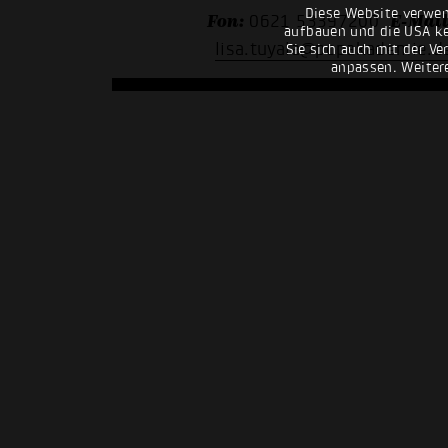
Diese Website verwen
Fon:
E-Mail
0621 53397200
aufbauen und die USA kei
lisa.tuyala@popakademie.d
Sie sich auch mit der Ve
anpassen. Weiter