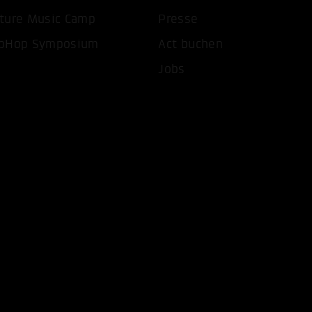
ture Music Camp
Presse
pHop Symposium
Act buchen
Jobs
COOKIES AKZEPTIEREN
ALLE COOKIES AB