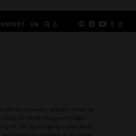
KONTAKT
EN
um Wintersemester beginnt immer ab
nreichung der Bewerbungsunterlagen
möglich. Im Studiengang Global Music
r Verfügung. Studienbeginn ist immer