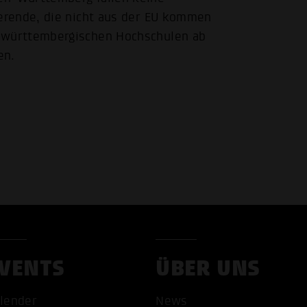
ierende, die nicht aus der EU kommen
-württembergischen Hochschulen ab
en.
VENTS
ÜBER UNS
lender
News