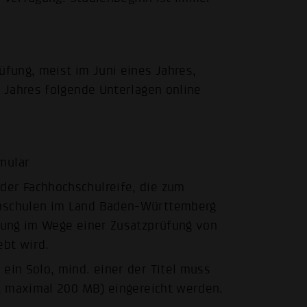
fung, meist im Juni eines Jahres,
 Jahres folgende Unterlagen online
mular
er Fach­hochschulreife, die zum
chschulen im Land Baden-Württemberg
ssung im Wege einer Zusatzprüfung von
ebt wird.
ein Solo, mind. einer der Titel muss
d, maximal 200 MB) eingereicht werden.