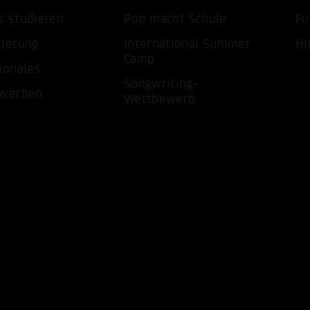
s studieren
Pop macht Schule
Fu
tierung
International Summer
Hi
Camp
ionales
Songwriting-
ewerben
Wettbewerb
ALLE 