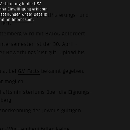
Verbindung in die USA
rer Einwilligung erklären
nstellungen unter Details
kreditierungs-, Zertifizierungs- und
nd im
Impressum
.
iert.
temberg wird mit BAföG gefördert.
ersemester ist der 30. April -
der Bewerbungsfrist gilt: Upload bis
.a. bei
GM Facts
bekannt gegeben.
t möglich.
afts­ministeriums über die Eignungs­
mberg
Anerkennung der jeweils gültigen
en-Württemberg fallen keine