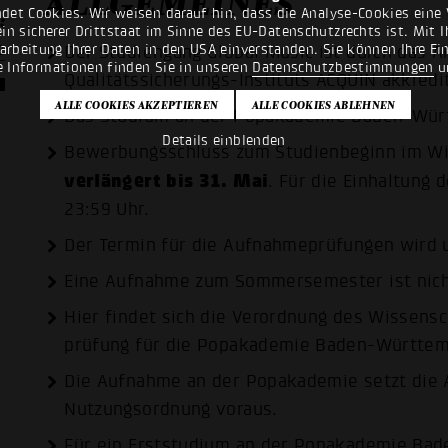
ALLGEMEINES
det Cookies. Wir weisen darauf hin, dass die Analyse-Cookies eine 
:
n sicherer Drittstaat im Sinne des EU-Datenschutzrechts ist. Mit Ih
e
rarbeitung Ihrer Daten in den USA einverstanden. Sie können Ihre Ei
Der Studiengang Global Music ist durch das Ak
e Informationen finden Sie in unseren
Datenschutzbestimmungen
u
Qualitätssicherungs-Instituts ACQUIN akkredit
Das Studium an der Popakademie Baden-Würt
Details einblenden
Bewerbungsschluss zum Studienbeginn im Wint
verlängert bis 31. Mai
. Für die Einhaltung 
23:59 Uhr.
Der Termin für die Aufnahmeprüfungen wird u
Eine Aufnahme zum Sommersemester ist nich
Hier findet sich die
Verordnung des Wissensch
prüfung für die Popakademie Baden-Württe
Die Aufnahme an der Popakademie setzt die 
Nutzungsordnung
voraus.
Für ein Erststudium an der Popakademie Bad