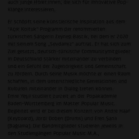
auch junge Hörer:innen, die sich für in­novative Pop-
Klänge interessie­ren.
Er schöpft seine künstlerische Inspiration aus dem
"Açık Koltuk" Programm der renommierten
türkischen Sängerin Zeynep Bastik, bei dem er 2020
mit seinem Song „Sevdamız" auftrat. Er hat sich zum
Ziel gesetzt, deutsch-türkische Communitymitglieder
in Deutschland stärker miteinander zu verbinden
und ein Gefühl der Zugehörigkeit und Gemeinschaft
zu fördern. Durch seine Musik möchte er einen Raum
schaffen, in dem unterschiedliche Generationen und
Kulturen miteinander in Dialog treten können.
Emre Yeşil studiert zurzeit an der Popakademie
Baden-Württemberg im Master Popular Music.
Begleitet wird er bei diesem Konzert von Andre Haaf
(Keyboard), Jordi Doben (Drums) und Eren Şanlı
(Bağlama). Die Bandmitglieder studieren jeweils in
den Studiengängen Popular Music M.A.,