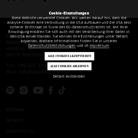
Cookie-Einstellungen
Diese Website verwendet Cookies. Wir weisen darauf hin, dass die
Analyse-Cookies eine Verbindung in die USA aufbauen und die USA kein
sicherer Drittstaat im Sinne des EU-Datenschutzrechts ist. Mit Ihrer
Einwilligung erklären Sie sich auch mit der Verarbeitung Ihrer Daten in
Popakademie
den USA einverstanden. Sie können Ihre Einstellungen unter Details
anpassen. Weitere Informationen finden Sie in unseren
Baden-Württemberg
Datenschutzbestimmungen
und im
Impressum
.
Hafenstr. 33
68159 Mannheim
Fon:
+49 621 53397200
Mail:
info@popakademie.de
Details einblenden
Kontakt
Anfahrt
Datenschutz