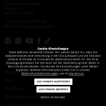
Baden-Württemberg
Hafenstr. 33
68159 Mannheim
Fon:
+49 621 53397200
Mail:
info@popakademie.de
Cookie-Einstellungen
Diese Website verwendet Cookies. Wir weisen darauf hin, dass die
Kontakt
Analyse-Cookies eine Verbindung in die USA aufbauen und die USA kein
sicherer Drittstaat im Sinne des EU-Datenschutzrechts ist. Mit Ihrer
Einwilligung erklären Sie sich auch mit der Verarbeitung Ihrer Daten in
Anfahrt
den USA einverstanden. Sie können Ihre Einstellungen unter Details
anpassen. Weitere Informationen finden Sie in unseren
Datenschutz
Datenschutzbestimmungen
und im
Impressum
.
AGB
Impressum
Barrierearme Ansicht
Details einblenden
Cookie Einstellungen bearbeiten