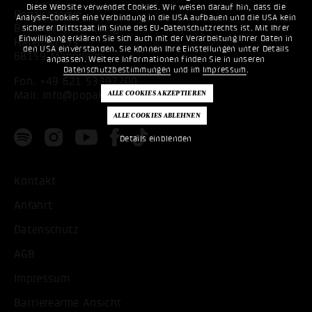
Diese Website verwendet Cookies. Wir weisen darauf hin, dass die
Popakademie
Analyse-Cookies eine Verbindung in die USA aufbauen und die USA kein
Baden-Württemberg
sicherer Drittstaat im Sinne des EU-Datenschutzrechts ist. Mit Ihrer
Einwilligung erklären Sie sich auch mit der Verarbeitung Ihrer Daten in
Hafenstr. 33
den USA einverstanden. Sie können Ihre Einstellungen unter Details
68159 Mannheim
anpassen. Weitere Informationen finden Sie in unseren
Datenschutzbestimmungen
und im
Impressum
.
Fon:
+49 621 53397200
Mail:
info@popakademie.de
Details einblenden
Kontakt
Anfahrt
Datenschutz
AGB
Impressum
Barrierearme Ansicht