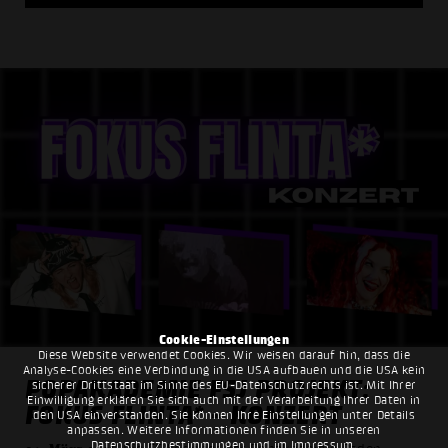
Cookie-Einstellungen
Diese Website verwendet Cookies. Wir weisen darauf hin, dass die
Analyse-Cookies eine Verbindung in die USA aufbauen und die USA kein
POPAKADEMIE FSJ PROJEKT:
sicherer Drittstaat im Sinne des EU-Datenschutzrechts ist. Mit Ihrer
Einwilligung erklären Sie sich auch mit der Verarbeitung Ihrer Daten in
FOKUS FLINTA* - KONZERT
den USA einverstanden. Sie können Ihre Einstellungen unter Details
anpassen. Weitere Informationen finden Sie in unseren
Datenschutzbestimmungen
und im
Impressum
.