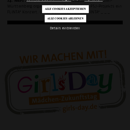
24. März 2026
Die FSJlerinner der Popakademie Baden-
Württemberg organisieren im Rahmen ihres FSJ-Projekts ein
FLINTA* Konzert. Unter dem Titel: FOKUS FLINTA*
_ _ _
Details einblenden