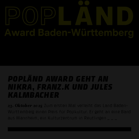
POPLÄND AWARD GEHT AN
NIKRA, FRANZ.K UND JULES
KALMBACHER
23. Oktober 2025
Zum ersten Mal verleiht das Land Baden-
Württemberg einen Preis für Popkultur. Er geht an eine Band
aus Mannheim, ein Kulturzentrum in Reutlingen
_ _ _