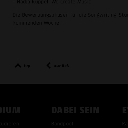
– Nadja Kuppel, We Create Music
Die Bewerbungsphasen für die Songwriting-Studi
kommenden Woche.
top
zurück
DIUM
DABEI SEIN
E
tudieren
Bandpool
Ka