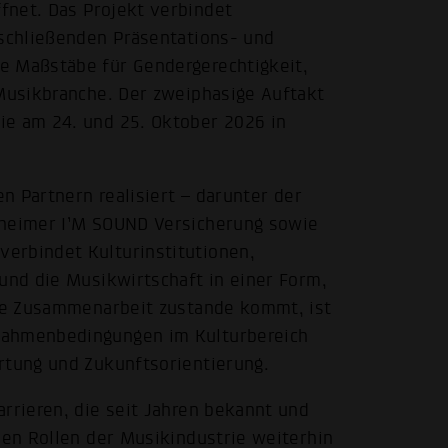
fnet. Das Projekt verbindet
nschließenden Präsentations- und
e Maßstäbe für Gendergerechtigkeit,
 Musikbranche. Der zweiphasige Auftakt
ie am 24. und 25. Oktober 2026 in
en Partnern realisiert – darunter der
nheimer I’M SOUND Versicherung sowie
erbindet Kulturinstitutionen,
 und die Musikwirtschaft in einer Form,
ese Zusammenarbeit zustande kommt, ist
Rahmenbedingungen im Kulturbereich
rtung und Zukunftsorientierung.
arrieren, die seit Jahren bekannt und
len Rollen der Musikindustrie weiterhin