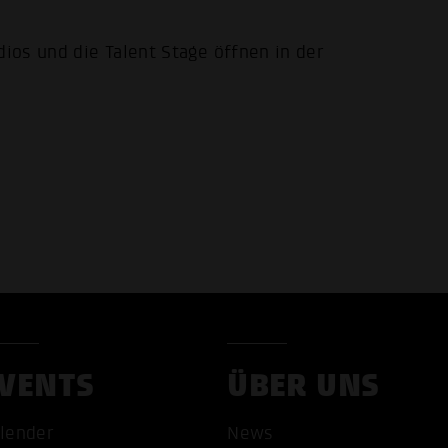
os und die Talent Stage öffnen in der
VENTS
ÜBER UNS
lender
News