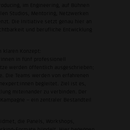
roducing, im Engineering, auf Bühnen
llen Studios, Mentoring, Netzwerken
zt. Die Initiative setzt genau hier an
chtbarkeit und berufliche Entwicklung
 klaren Konzept:
nnen in fünf professionell
tze werden öffentlich ausgeschrieben;
. Die Teams werden von erfahrenen
xpert:innen begleitet. Ziel ist es,
klung miteinander zu verbinden. Der
Kampagne – ein zentraler Bestandteil
widmet, die Panels, Workshops,
rking-Formate bündelt. Hier begegnen