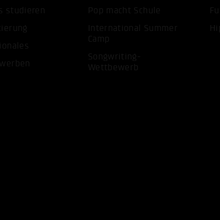
s studieren
Pop macht Schule
Fu
tierung
International Summer
Hi
Camp
ionales
Songwriting-
ewerben
Wettbewerb
ALLE 