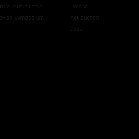
ture Music Camp
Presse
pHop Symposium
Act buchen
Jobs
COOKIES AKZEPTIEREN
ALLE COOKIES AB