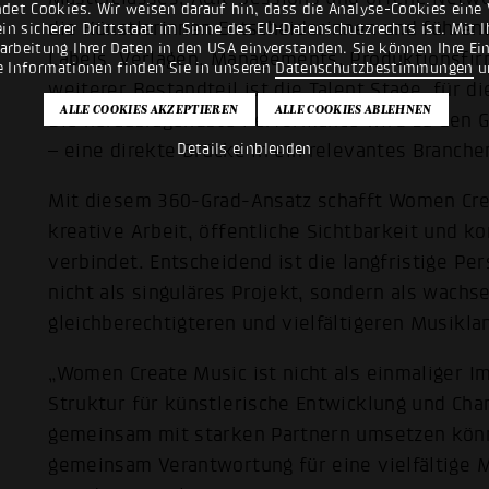
det Cookies. Wir weisen darauf hin, dass die Analyse-Cookies eine 
die Künstlerinnen Entscheiderinnen und führe
n sicherer Drittstaat im Sinne des EU-Datenschutzrechts ist. Mit Ih
rarbeitung Ihrer Daten in den USA einverstanden. Sie können Ihre Ei
Labels, Verlagen, Managements, Produktionsfirm
e Informationen finden Sie in unseren
Datenschutzbestimmungen
u
weiterer Bestandteil ist die Talent Stage, für 
Die herausragendste Performance wird zu den 
Details einblenden
– eine direkte Brücke in ein relevantes Branch
Mit diesem 360-Grad-Ansatz schafft Women Cre
kreative Arbeit, öffentliche Sichtbarkeit und k
verbindet. Entscheidend ist die langfristige Per
nicht als singuläres Projekt, sondern als wachs
gleichberechtigteren und vielfältigeren Musikla
„Women Create Music ist nicht als einmaliger Im
Struktur für künstlerische Entwicklung und Cha
gemeinsam mit starken Partnern umsetzen können
gemeinsam Verantwortung für eine vielfältige 