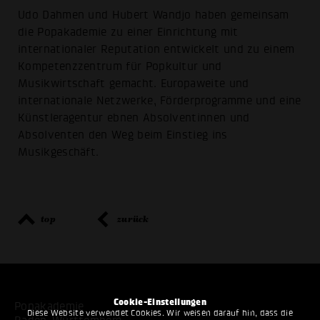
Udo Dahmen und Hubert Wandjo haben gemeinsam
die Popakademie zu einer Einrichtung mit
internationaler Reputation entwickelt und zu einem
Kompetenzzentrum für Popkultur und
Musikwirtschaft gemacht. Europaweite und
internationale Netzwerke, Förderprogramme und eine
Künstleragentur ebnen Absolventinnen und
Absolventen den Weg beim Einstieg ins
Musikgeschäft.
top
zurück
Cookie-Einstellungen
Popakademie
Diese Website verwendet Cookies. Wir weisen darauf hin, dass die