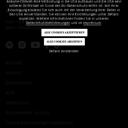
Baden-Württemberg
Analyse-Cookies eine Verbindung in die USA aufbauen und die USA kein
Hafenstr. 33
sicherer Drittstaat im Sinne des EU-Datenschutzrechts ist. Mit Ihrer
Einwilligung erklären Sie sich auch mit der Verarbeitung Ihrer Daten in
68159 Mannheim
den USA einverstanden. Sie können Ihre Einstellungen unter Details
anpassen. Weitere Informationen finden Sie in unseren
Fon:
+49 621 53397200
Datenschutzbestimmungen
und im
Impressum
.
Mail:
info@popakademie.de
Details einblenden
Kontakt
Anfahrt
Datenschutz
AGB
Impressum
Barrierearme Ansicht
Cookie Einstellungen bearbeiten