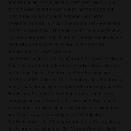
bereits auf der Social Media Plattform TikTok, auf
der sie vorwiegend Cover Songs hochlud und mit
ihrer dunklen, kraftvollen Stimme viele Fans
gewinnen konnte. Sie war außerdem 2017 Finalistin
in der Castingshow „The Voice Kids“. Gemanagt wird
Loi von Felix Volk, der ebenfalls an der Popakademie
studierte und seinen Bachelor im Fachbereich
Musikbusiness 2021 abschloss.
ClockClock besteht aus Sänger und Songwriter Bojan
Kalajdzic und den beiden Produzenten Mark Vonsin
und Fabian Fieser. Das Electro-Pop-Trio war von
2018 bis 2019 Teil der 20. Generation des Bandpools,
dem popakademieeigenen Spitzenförderprogramm für
Bands und Solo-Acts. Seitdem sind sie mit ihren
energiegeladenen Sounds, die wie sie selbst sagen,
grenzenlose Kreativität mit hypnotischen Melodien
und Vibes zusammenbringen, auf Erfolgskurs.
Der Preis wird seit 23 Jahren durch ein Voting durch
die Zuhörer entschieden. Der Voting-Prozess läuft