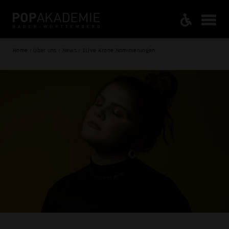
Home / Über uns / News / 1Live Krone Nominierungen