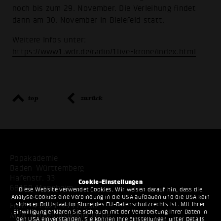
noch bis zum 29. November. Die Verleihung findet
dann am 30. November in Bielefeld statt.
Weitere Infos unter:
https://www1.wdr.de/radio/1live-krone/index.html
top
zurück
Popakademie
Baden-Württemberg
Hafenstr. 33
Cookie-Einstellungen
68159 Mannheim
Diese Website verwendet Cookies. Wir weisen darauf hin, dass die
Analyse-Cookies eine Verbindung in die USA aufbauen und die USA kein
sicherer Drittstaat im Sinne des EU-Datenschutzrechts ist. Mit Ihrer
Fon:
+49 621 53397200
Einwilligung erklären Sie sich auch mit der Verarbeitung Ihrer Daten in
Mail:
info@popakademie.de
den USA einverstanden. Sie können Ihre Einstellungen unter Details