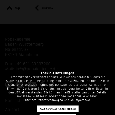
top
zurück
Popakademie
Baden-Württemberg
Hafenstr. 33
68159 Mannheim
Fon:
+49 621 53397200
Mail:
info@popakademie.de
Cookie-Einstellungen
Diese Website verwendet Cookies. Wir weisen darauf hin, dass die
Analyse-Cookies eine Verbindung in die USA aufbauen und die USA kein
sicherer Drittstaat im Sinne des EU-Datenschutzrechts ist. Mit Ihrer
Einwilligung erklären Sie sich auch mit der Verarbeitung Ihrer Daten in
den USA einverstanden. Sie können Ihre Einstellungen unter Details
anpassen. Weitere Informationen finden Sie in unseren
Datenschutzbestimmungen
und im
Impressum
.
Kontakt
Anfahrt