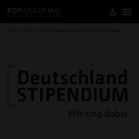
Home / Über uns / News / Popakademie vergibt Deutschlandstipendien