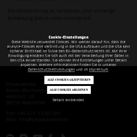
Die Veranstaltung ist kostenlos, eine vorherige
Anmeldung jedoch unter erforderlich.
Cookie-Einstellungen
Diese Website verwendet Cookies. Wir weisen darauf hin, dass die
top
zurück
Analyse-Cookies eine Verbindung in die USA aufbauen und die USA kein
sicherer Drittstaat im Sinne des EU-Datenschutzrechts ist. Mit Ihrer
Einwilligung erklären Sie sich auch mit der Verarbeitung Ihrer Daten in
den USA einverstanden. Sie können Ihre Einstellungen unter Details
anpassen. Weitere Informationen finden Sie in unseren
Datenschutzbestimmungen
und im
Impressum
.
Popakademie
Baden-Württemberg
Hafenstr. 33
Details einblenden
68159 Mannheim
Fon:
+49 621 53397200
Mail:
info@popakademie.de