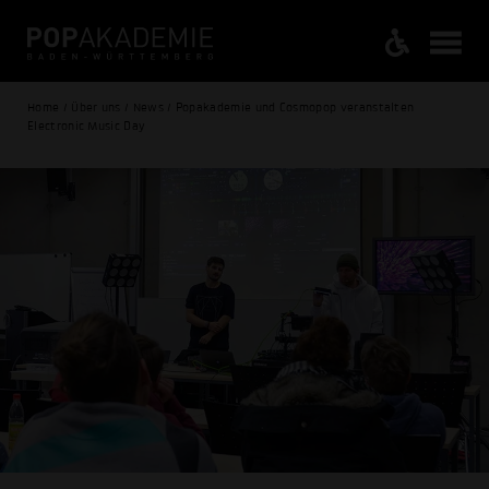
Home / Über uns / News / Popakademie und Cosmopop veranstalten
Electronic Music Day