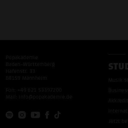
Popakademie
STU
Baden-Württemberg
Hafenstr. 33
68159 Mannheim
Musik s
Fon:
+49 621 53397200
Busines
Mail:
info@popakademie.de
Akkredi
Internat
Jetzt b