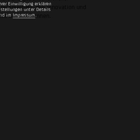
rer Einwilligung erklären
 beispielhaft, wie Innovation und
nstellungen unter Details
nd im
Impressum
.
cht werden können.