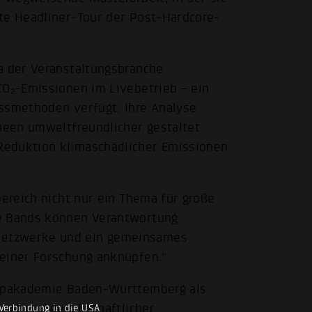
te Headliner-Tour der Post-Hardcore-
a der Veranstaltungsbranche
CO₂-Emissionen im Livebetrieb – ein
essmethoden verfügt. Ihre Analyse
rneen umweltfreundlicher gestaltet
Reduktion klimaschädlicher Emissionen
bereich nicht nur ein Thema für große
re Bands können Verantwortung
Netzwerke und ein gemeinsames
meiner Forschung anknüpfen.“
 Popakademie Baden-Württemberg als
haft und gesellschaftlicher
Verbindung in die USA