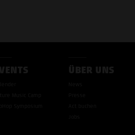
VENTS
ÜBER UNS
lender
News
COOKIES AKZEPTIEREN
ALLE COOKIES AB
ture Music Camp
Presse
pHop Symposium
Act buchen
Jobs