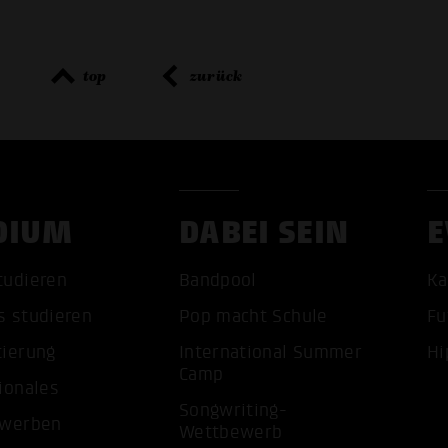
top
zurück
DIUM
DABEI SEIN
E
tudieren
Bandpool
Ka
ALLE 
s studieren
Pop macht Schule
Fu
tierung
International Summer
Hi
Camp
ionales
Songwriting-
ewerben
Wettbewerb