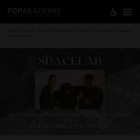
Home / Über uns / News / Popakademie SMIX.LAB-Projekt bringt Livemusik
ins Metaverse