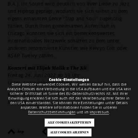
B.A.). Ihr Sound wird deutlich von ihrer Liebe zu Jazz
und Hiphop geprägt, wodurch sie sich selbst zu dem
eigens ernannten Genre "Trap and Soul" zugehörig
fühlen. Durch ihren gemeinsamen Aufenthalt in
Chicago konnten sie sich ein bemerkenswertes
internationales Netzwerk schaffen zu dem unter
anderem renommierte Künstler wie Kelvyn Colt oder
A$AP Twelvy zählen.
Konzert mit Elijah Malik x The Kii
Freitag 24. Juni 2022 ab 19 Uhr
Cookie-Einstellungen
Unter:
space-lab-experience
Diese Website verwendet Cookies. Wir weisen darauf hin, dass die
Analyse-Cookies eine Verbindung in die USA aufbauen und die USA kein
sicherer Drittstaat im Sinne des EU-Datenschutzrechts ist. Mit Ihrer
Mehr
The Kii
Einwilligung erklären Sie sich auch mit der Verarbeitung Ihrer Daten in
Mehr
SMIX.LAB
den USA einverstanden. Sie können Ihre Einstellungen unter Details
anpassen. Weitere Informationen finden Sie in unseren
Datenschutzbestimmungen
und im
Impressum
.
top
zurück