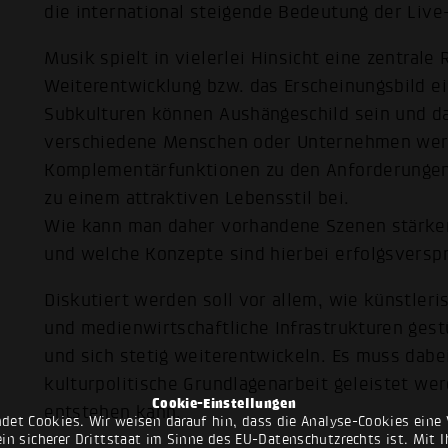
die international steigende Bedeutung der Live
Musik spielt in vielerlei Hinsicht eine zentrale 
Weiterentwicklung bzw. das Erscheinungsbild ei
Subkulturen können Aushängeschild sein und da
verschiedene Menschen oder Unternehmen werde
Komplementärfunktionen zu den Anforderungen 
zu einem attraktiven Lebensstil bei.
Wie kann man daher vorhandene Szenen stärken
und welche Konzepte sind hierbei erfolgsversp
Diskutiert werden soll vor allem, wie künstler
und medienwirtschaftliche Infrastrukturen ges
und sich stetig weiterentwickeln. Es muss dabe
kulturpolitische Grundlagenarbeit geleistet wer
Cookie-Einstellungen
entstehen kann.
det Cookies. Wir weisen darauf hin, dass die Analyse-Cookies eine 
n sicherer Drittstaat im Sinne des EU-Datenschutzrechts ist. Mit Ih