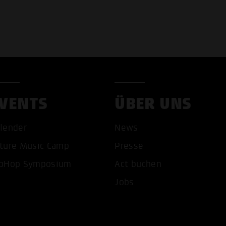
VENTS
ÜBER UNS
lender
News
COOKIES AKZEPTIEREN
ALLE COOKIES AB
ture Music Camp
Presse
pHop Symposium
Act buchen
Jobs