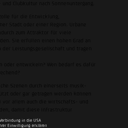
- und Clubkultur nach Sonnenuntergang.
Rolle für die Entwicklung,
ner Stadt oder einer Region. Urbane
durch zum Attraktor für viele
n. Sie erfüllen einen hohen Grad an
der Leistungsgesellschaft und tragen
 oder entwickeln? Wen bedarf es dafür
rechend?
ische Szenen durch einerseits musik-
tützt oder gar getragen werden können
i vor allem auch die wirtschafts- und
den, damit diese Infrastruktur
Verbindung in die USA
rer Einwilligung erklären