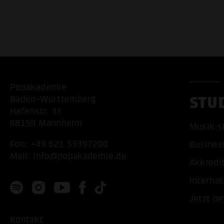
Popakademie
STU
Baden-Württemberg
Hafenstr. 33
68159 Mannheim
Musik s
Fon:
+49 621 53397200
Busines
Mail:
info@popakademie.de
Akkredi
Internat
Jetzt b
Kontakt