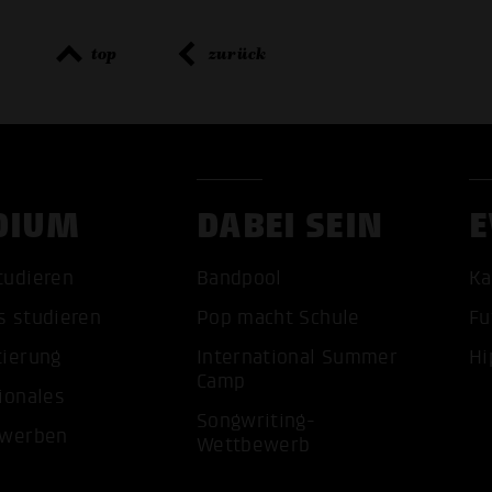
top
zurück
DIUM
DABEI SEIN
E
tudieren
Bandpool
Ka
ALLE 
s studieren
Pop macht Schule
Fu
tierung
International Summer
Hi
Camp
ionales
Songwriting-
ewerben
Wettbewerb