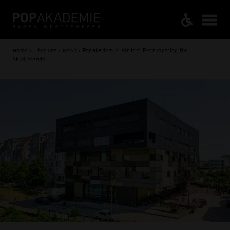
Home / Über uns / News / Popakademie initiiert Rettungsring für
Studierende