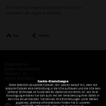
Die Veranstaltung wird gefördert durch das
Kulturamt der Stadt Mannheim.
top
zurück
Popakademie
Baden-Württemberg
Hafenstr. 33
68159 Mannheim
Cookie-Einstellungen
Diese Website verwendet Cookies. Wir weisen darauf hin, dass die
Fon:
+49 621 53397200
Analyse-Cookies eine Verbindung in die USA aufbauen und die USA kein
Mail:
info@popakademie.de
sicherer Drittstaat im Sinne des EU-Datenschutzrechts ist. Mit Ihrer
Einwilligung erklären Sie sich auch mit der Verarbeitung Ihrer Daten in
den USA einverstanden. Sie können Ihre Einstellungen unter Details
anpassen. Weitere Informationen finden Sie in unseren