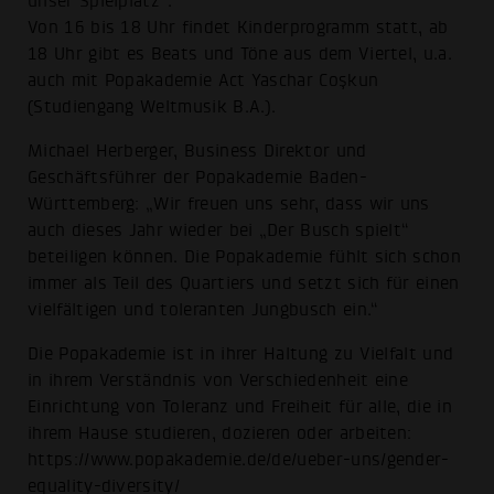
unser Spielplatz“.
Von 16 bis 18 Uhr findet Kinderprogramm statt, ab
18 Uhr gibt es Beats und Töne aus dem Viertel, u.a.
auch mit Popakademie Act Yaschar Coşkun
(Studiengang Weltmusik B.A.).
Michael Herberger, Business Direktor und
Geschäftsführer der Popakademie Baden-
Württemberg: „Wir freuen uns sehr, dass wir uns
auch dieses Jahr wieder bei „Der Busch spielt“
beteiligen können. Die Popakademie fühlt sich schon
immer als Teil des Quartiers und setzt sich für einen
vielfältigen und toleranten Jungbusch ein.“
Die Popakademie ist in ihrer Haltung zu Vielfalt und
in ihrem Verständnis von Verschiedenheit eine
Einrichtung von Toleranz und Freiheit für alle, die in
ihrem Hause studieren, dozieren oder arbeiten:
https://www.popakademie.de/de/ueber-uns/gender-
equality-diversity/