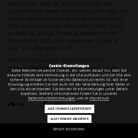
durchgeführt. Nach der Auszeichnung mit dem
Landeslehrpreis Baden-Württemberg 2009 folgte die
Prämierung des Projekts als Ort im Land der Ideen
2010. Unterstützt wird „Pop macht Schule“ durch
die BASF SE, die das Projekt gemeinsam mit der
Popakademie 2005 unter dem Namen „School of
Rock“ ins Leben gerufen hat.
Weitere Informationen zum Projekt unter:
Cookie-Einstellungen
www.popakademie.de/de/dabei-sein/pop-macht-
Diese Website verwendet Cookies. Wir weisen darauf hin, dass die
schule
Analyse-Cookies eine Verbindung in die USA aufbauen und die USA kein
sicherer Drittstaat im Sinne des EU-Datenschutzrechts ist. Mit Ihrer
Einwilligung erklären Sie sich auch mit der Verarbeitung Ihrer Daten in
den USA einverstanden. Sie können Ihre Einstellungen unter Details
anpassen. Weitere Informationen finden Sie in unseren
Datenschutzbestimmungen
und im
Impressum
.
top
zurück
Details einblenden