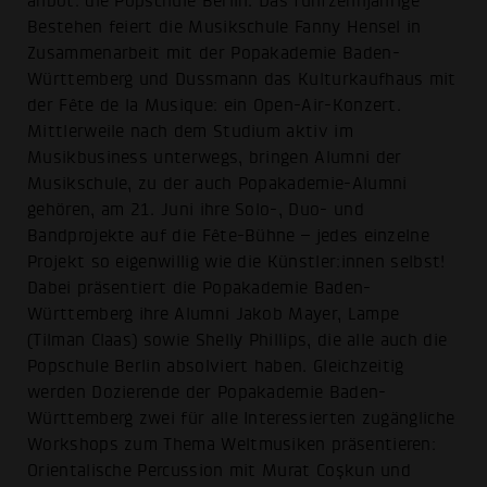
anbot: die Popschule Berlin. Das fünfzehnjährige
Bestehen feiert die Musikschule Fanny Hensel in
Zusammenarbeit mit der Popakademie Baden-
Württemberg und Dussmann das Kulturkaufhaus mit
der Fête de la Musique: ein Open-Air-Konzert.
Mittlerweile nach dem Studium aktiv im
Musikbusiness unterwegs, bringen Alumni der
Musikschule, zu der auch Popakademie-Alumni
gehören, am 21. Juni ihre Solo-, Duo- und
Bandprojekte auf die Fête-Bühne – jedes einzelne
Projekt so eigenwillig wie die Künstler:innen selbst!
Dabei präsentiert die Popakademie Baden-
Württemberg ihre Alumni Jakob Mayer, Lampe
(Tilman Claas) sowie Shelly Phillips, die alle auch die
Popschule Berlin absolviert haben. Gleichzeitig
werden Dozierende der Popakademie Baden-
Württemberg zwei für alle Interessierten zugängliche
Workshops zum Thema Weltmusiken präsentieren:
Orientalische Percussion mit Murat Coşkun und