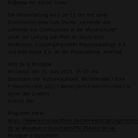
Baǧlama mit Kenan Tülek.
Die Veranstaltung wird um 12 Uhr mit einer
Diskussionsrunde zum Thema „Lernende und
Lehrende aus Communities in der Musikschule?“
unter der Leitung von Prof. Dr. David-Emil
Wickström, Studiengangsleiter Popmusikdesign B.A.
und Weltmusik B.A. an der Popakademie, eröffnet.
Fête de la Musique
Mittwoch den 21. Juni 2023, 15-22 Uhr
Dussmann das KulturKaufhaus, Mittelstraße / Ecke
Friedrichstraße, 10117 Berlin (U+S Friedrichstraße / U
Unter den Linden)
Eintritt frei
Programm unter:
https://www.kulturkaufhaus.de/de/veranstaltungen/deta
de-la-Musique-x-Dussmann/F%C3%AAte-de-la-
Musique-x-Dussmann