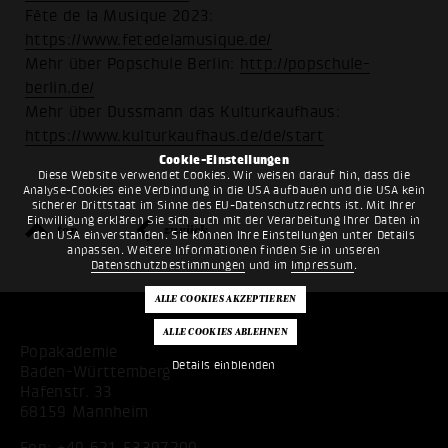
Fête de la Musique 2023:
https://www.fetedelamusique.de/
Mehr über Popschule Berlin:
http://popschule-
berlin.de/
Mehr über Dussmann das Kulturkaufhaus:
https://www.kulturkaufhaus.de/de/start
Cookie-Einstellungen
Diese Website verwendet Cookies. Wir weisen darauf hin, dass die
Analyse-Cookies eine Verbindung in die USA aufbauen und die USA kein
sicherer Drittstaat im Sinne des EU-Datenschutzrechts ist. Mit Ihrer
Einwilligung erklären Sie sich auch mit der Verarbeitung Ihrer Daten in
top
zurück
den USA einverstanden. Sie können Ihre Einstellungen unter Details
anpassen. Weitere Informationen finden Sie in unseren
Datenschutzbestimmungen
und im
Impressum
.
Popakademie
Details einblenden
Baden-Württemberg
Hafenstr. 33
68159 Mannheim
Fon:
+49 621 53397200