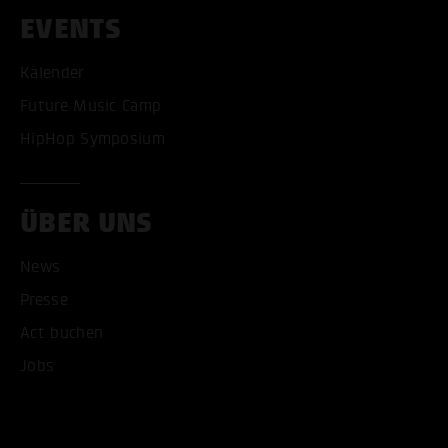
EVENTS
Kalender
Future Music Camp
HipHop Symposium
ÜBER UNS
News
Presse
Act buchen
ALLE COOKIES AKZEPT
Jobs
ALLE COOKIES ABLE