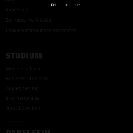
Details einblenden
Impressum
Barrierearme Ansicht
Cookie Einstellungen bearbeiten
STUDIUM
Musik studieren
Business studieren
Akkreditierung
Internationales
Jetzt bewerben