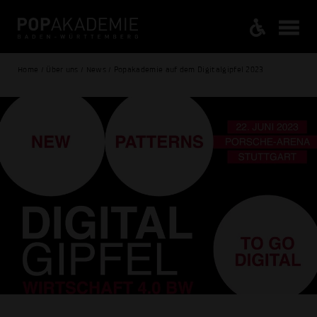
Home / Über uns / News / Popakademie auf dem Digitalgipfel 2023