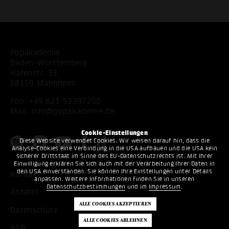
Popakademie
Baden-Württemberg
Hafenstr. 33
68159 Mannheim
Fon:
+49 621 53397200
Mail:
info@popakademie.de
Cookie-Einstellungen
Diese Website verwendet Cookies. Wir weisen darauf hin, dass die
Analyse-Cookies eine Verbindung in die USA aufbauen und die USA kein
sicherer Drittstaat im Sinne des EU-Datenschutzrechts ist. Mit Ihrer
Einwilligung erklären Sie sich auch mit der Verarbeitung Ihrer Daten in
den USA einverstanden. Sie können Ihre Einstellungen unter Details
Kontakt
anpassen. Weitere Informationen finden Sie in unseren
Datenschutzbestimmungen
und im
Impressum
.
Anfahrt
Datenschutz
AGB