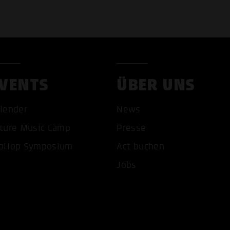
VENTS
ÜBER UNS
COOKIES AKZEPTIEREN
ALLE COOKIES AB
lender
News
ture Music Camp
Presse
pHop Symposium
Act buchen
Jobs