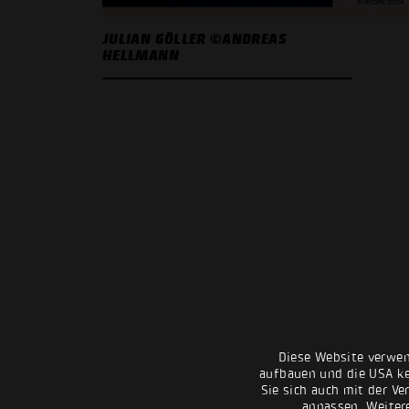
JULIAN GÖLLER ©ANDREAS
HELLMANN
Diese Website verwen
aufbauen und die USA kei
Sie sich auch mit der Ve
anpassen. Weiter