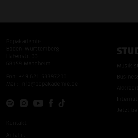
Popakademie
STU
Baden-Württemberg
Hafenstr. 33
68159 Mannheim
Musik s
Fon:
+49 621 53397200
Busines
Mail:
info@popakademie.de
Akkredi
Internat
Jetzt b
Kontakt
Anfahrt