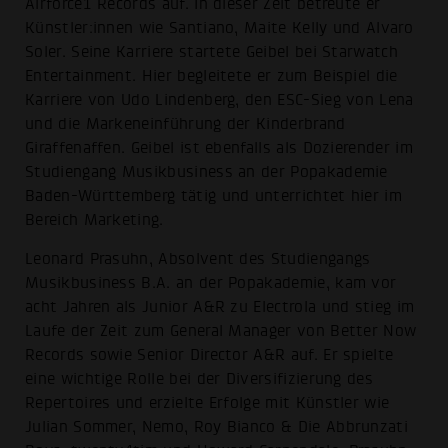
Airforce1 Records auf. In dieser Zeit betreute er
Künstler:innen wie Santiano, Maite Kelly und Alvaro
Soler. Seine Karriere startete Geibel bei Starwatch
Entertainment. Hier begleitete er zum Beispiel die
Karriere von Udo Lindenberg, den ESC-Sieg von Lena
und die Markeneinführung der Kinderbrand
Giraffenaffen. Geibel ist ebenfalls als Dozierender im
Studiengang Musikbusiness an der Popakademie
Baden-Württemberg tätig und unterrichtet hier im
Bereich Marketing.
Leonard Prasuhn, Absolvent des Studiengangs
Musikbusiness B.A. an der Popakademie, kam vor
acht Jahren als Junior A&R zu Electrola und stieg im
Laufe der Zeit zum General Manager von Better Now
Records sowie Senior Director A&R auf. Er spielte
eine wichtige Rolle bei der Diversifizierung des
Repertoires und erzielte Erfolge mit Künstler wie
Julian Sommer, Nemo, Roy Bianco & Die Abbrunzati