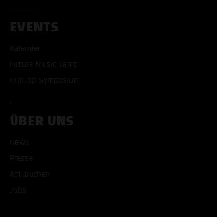
EVENTS
Kalender
Future Music Camp
HipHop Symposium
ÜBER UNS
News
Presse
Act buchen
ALLE COOKIES AKZEPT
Jobs
ALLE COOKIES ABLE