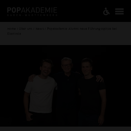
Home / Über uns / News / Popakademie Alumni neue Führungsspitze bei
Electrola