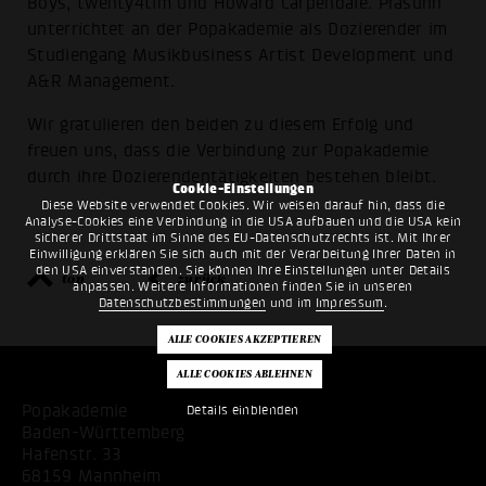
Boys, twenty4tim und Howard Carpendale. Prasuhn
unterrichtet an der Popakademie als Dozierender im
Studiengang Musikbusiness Artist Development und
A&R Management.
Wir gratulieren den beiden zu diesem Erfolg und
freuen uns, dass die Verbindung zur Popakademie
durch ihre Dozierendentätigkeiten bestehen bleibt.
Cookie-Einstellungen
Diese Website verwendet Cookies. Wir weisen darauf hin, dass die
Analyse-Cookies eine Verbindung in die USA aufbauen und die USA kein
sicherer Drittstaat im Sinne des EU-Datenschutzrechts ist. Mit Ihrer
Einwilligung erklären Sie sich auch mit der Verarbeitung Ihrer Daten in
den USA einverstanden. Sie können Ihre Einstellungen unter Details
top
zurück
anpassen. Weitere Informationen finden Sie in unseren
Datenschutzbestimmungen
und im
Impressum
.
Popakademie
Details einblenden
Baden-Württemberg
Hafenstr. 33
68159 Mannheim