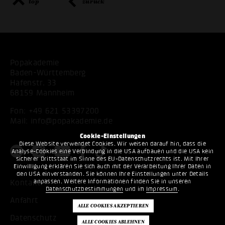
top
zurück
Popakademie
Baden-Württemberg
Hafenstr. 33
68159 Mannheim
Fon:
+49 621 53397200
Mail:
info@popakademie.de
Cookie-Einstellungen
Diese Website verwendet Cookies. Wir weisen darauf hin, dass die
Analyse-Cookies eine Verbindung in die USA aufbauen und die USA kein
sicherer Drittstaat im Sinne des EU-Datenschutzrechts ist. Mit Ihrer
Einwilligung erklären Sie sich auch mit der Verarbeitung Ihrer Daten in
den USA einverstanden. Sie können Ihre Einstellungen unter Details
anpassen. Weitere Informationen finden Sie in unseren
Kontakt
Datenschutzbestimmungen
und im
Impressum
.
Anfahrt
Datenschutz