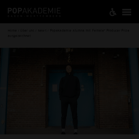
Home / Über uns / News / Popakademie Alumna mit Female* Producer Prize
ausgezeichnet