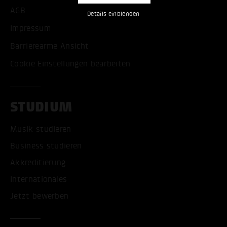
AGB
Details einblenden
Impressum
Barrierearme Ansicht
Cookie Einstellungen bearbeiten
STUDIUM
Musik studieren
Business studieren
Akkreditierung
Internationales
Jetzt bewerben