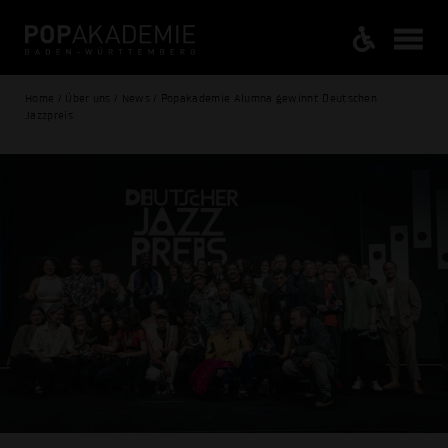
Home / Über uns / News / Popakademie Alumna gewinnt Deutschen
Jazzpreis