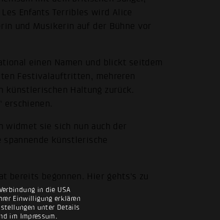
es Enfants Terribles wird Alice
erin und Musikerin auf der Bühne vor
ational einen Namen und blickt seitdem
ten Festivalauftritten, mehreren
 künstlerischen Haltung zurück.
“ erschienen.
n widmet sie sich nun auch der
ne spannende künstlerische
at bereits begonnen. Hier gehts's zu
Verbindung in die USA
rer Einwilligung erklären
nstellungen unter Details
nd im
Impressum
.