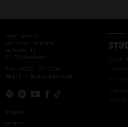
Popakademie
STU
Baden-Württemberg
Hafenstr. 33
68159 Mannheim
Musik s
Fon:
+49 621 53397200
Busines
Mail:
info@popakademie.de
Akkredi
Internat
Jetzt b
Kontakt
Anfahrt