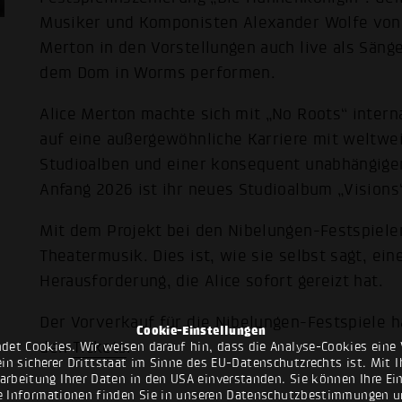
Musiker und Komponisten Alexander Wolfe von L
Merton in den Vorstellungen auch live als Säng
dem Dom in Worms performen.
Alice Merton machte sich mit „No Roots“ intern
auf eine außergewöhnliche Karriere mit weltwei
Studioalben und einer konsequent unabhängigen
Anfang 2026 ist ihr neues Studioalbum „Visions
Mit dem Projekt bei den Nibelungen-Festspiele
Theatermusik. Dies ist, wie sie selbst sagt, ei
Herausforderung, die Alice sofort gereizt hat.
Der Vorverkauf für die Nibelungen-Festspiele h
Cookie-Einstellungen
den
Tickets
.
det Cookies. Wir weisen darauf hin, dass die Analyse-Cookies eine 
n sicherer Drittstaat im Sinne des EU-Datenschutzrechts ist. Mit Ih
rarbeitung Ihrer Daten in den USA einverstanden. Sie können Ihre Ei
e Informationen finden Sie in unseren
Datenschutzbestimmungen
u