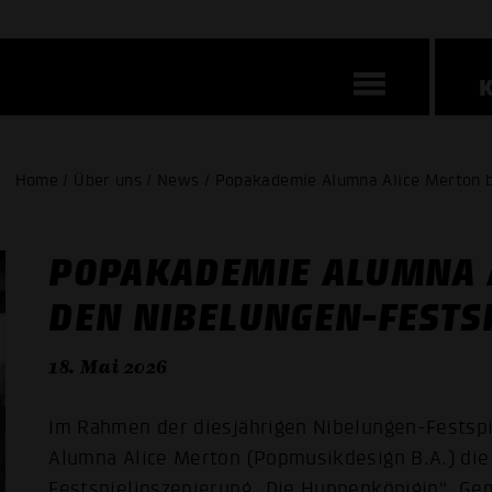
Home / Über uns / News / Popakademie Alumna Alice Merton b
POPAKADEMIE ALUMNA A
DEN NIBELUNGEN-FESTS
18. Mai 2026
Im Rahmen der diesjährigen Nibelungen-Fests
Alumna Alice Merton (Popmusikdesign B.A.) die
Festspielinszenierung „Die Hunnenkönigin“. Ge