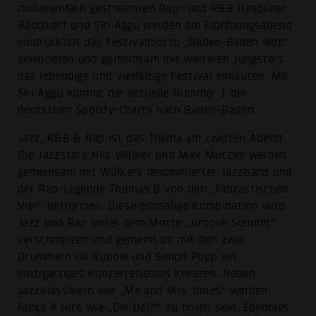
millionenfach gestreamten Rap- und R&B Headliner
Badchieff und Ski Aggu werden am Eröffnungsabend
eindrücklich das Festivalmotto „Baden-Baden lebt“
zelebrieren und gemeinsam mit weiteren Jungstars
das lebendige und vielfältige Festival einläuten. Mit
Ski Aggu kommt die aktuelle Nummer 1 der
deutschen Spotify-Charts nach Baden-Baden.
Jazz, R&B & Rap ist das Thema am zweiten Abend:
Die Jazzstars Nils Wülker und Max Mutzke werden
gemeinsam mit Wülkers renommierter Jazzband und
der Rap-Legende Thomas D von den „Fantastischen
Vier“ performen. Diese einmalige Kombination wird
Jazz und Rap unter dem Motto „Groove Summit“
verschmelzen und gemeinsam mit den zwei
Drummern Oli Rubow und Simon Popp ein
einzigartiges Konzerterlebnis kreieren. Neben
Jazzklassikern wie „Me and Mrs Jones“ werden
Fanta 4 Hits wie „Die Da!?!“ zu hören sein. Ebenfalls