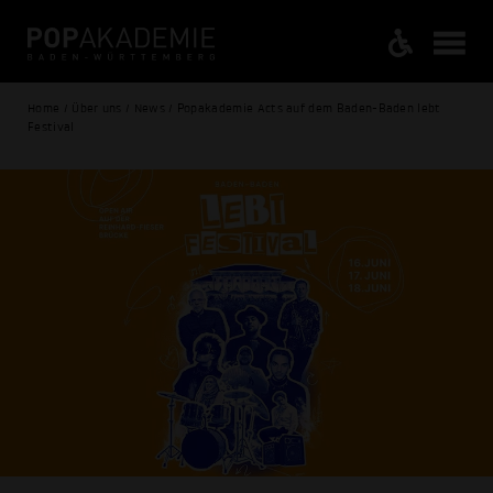
Home / Über uns / News / Popakademie Acts auf dem Baden-Baden lebt
Festival