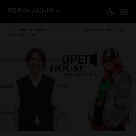
Home / Über uns / News / Paula Carolina & Sara Holzwarth waren zu Gast
beim Open House