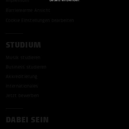
Impressum
Barrierearme Ansicht
Cookie Einstellungen bearbeiten
STUDIUM
Musik studieren
Business studieren
Akkreditierung
Internationales
Jetzt bewerben
DABEI SEIN