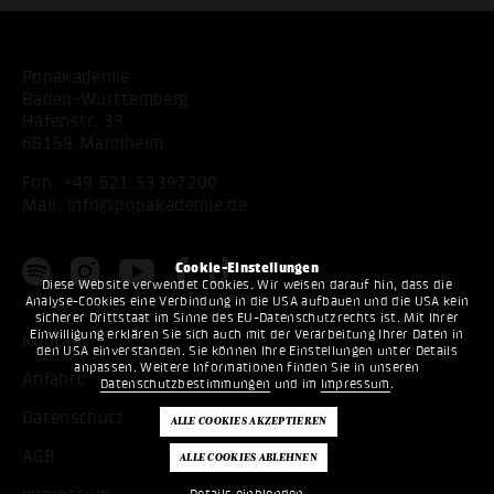
Popakademie
Baden-Württemberg
Hafenstr. 33
68159 Mannheim
Fon:
+49 621 53397200
Mail:
info@popakademie.de
Cookie-Einstellungen
Diese Website verwendet Cookies. Wir weisen darauf hin, dass die
Analyse-Cookies eine Verbindung in die USA aufbauen und die USA kein
sicherer Drittstaat im Sinne des EU-Datenschutzrechts ist. Mit Ihrer
Einwilligung erklären Sie sich auch mit der Verarbeitung Ihrer Daten in
Kontakt
den USA einverstanden. Sie können Ihre Einstellungen unter Details
anpassen. Weitere Informationen finden Sie in unseren
Anfahrt
Datenschutzbestimmungen
und im
Impressum
.
Datenschutz
AGB
Details einblenden