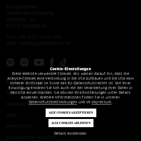
Popakademie
Baden-Württemberg
Hafenstr. 33
68159 Mannheim
Fon:
+49 621 53397200
Mail:
info@popakademie.de
Cookie-Einstellungen
Diese Website verwendet Cookies. Wir weisen darauf hin, dass die
Analyse-Cookies eine Verbindung in die USA aufbauen und die USA kein
Kontakt
sicherer Drittstaat im Sinne des EU-Datenschutzrechts ist. Mit Ihrer
Einwilligung erklären Sie sich auch mit der Verarbeitung Ihrer Daten in
Anfahrt
den USA einverstanden. Sie können Ihre Einstellungen unter Details
anpassen. Weitere Informationen finden Sie in unseren
Datenschutzbestimmungen
und im
Impressum
.
Datenschutz
AGB
Impressum
Details einblenden
Barrierearme Ansicht