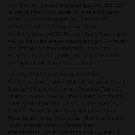
oder Betterov daraus hervorgegangen. Mit über 150
teilgenommenen Acts ziehen wir eine erfolgreiche
Bilanz: 70 Deals bei Majors, 86 Chart Entries,
mehrere Goldauszeichnungen und ECHO-
Nominierungen, zwei ECHOs, neun Radio Regenbogen
Awards und viele weitere Auszeichnungen. Wir freuen
uns jetzt auf die neue Generation“, so Michael
Herberger, Business Direktor und Geschäftsführer
der Popakademie Baden-Württemberg.
Die Jury 2024 bestand aus Martin Müller
(Karlstorbahnhof), Niklas Tholen (Sony Music Pub. &
Embassy o.M.), Julia Osterried (Chromatic Talents),
Benedikt Wiehle (SWR3), Sonja Urmann (Fizz mgmt),
Lukas Menke (Selective Artists), Marcel Valin (BMG),
Benedikt Prüwer (Better Way mgmt), Lisa Ruetz
(Place Called Home), Victoria Gaal (Universal Music),
Johanna Herzer Santana (Wasted Talent
Entertainment), Kevin Niedernhöfer (BTA), Isabelle