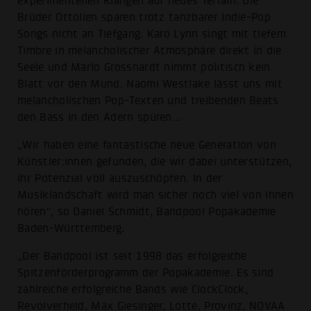
experimentellen Klängen auf neues Terrain. Die
Brüder Ottolien sparen trotz tanzbarer Indie-Pop
Songs nicht an Tiefgang. Karo Lynn singt mit tiefem
Timbre in melancholischer Atmosphäre direkt in die
Seele und Marlo Grosshardt nimmt politisch kein
Blatt vor den Mund. Naomi Westlake lässt uns mit
melancholischen Pop-Texten und treibenden Beats
den Bass in den Adern spüren...
„Wir haben eine fantastische neue Generation von
Künstler:innen gefunden, die wir dabei unterstützen,
ihr Potenzial voll auszuschöpfen. In der
Musiklandschaft wird man sicher noch viel von ihnen
hören", so Daniel Schmidt, Bandpool Popakademie
Baden-Württemberg.
„Der Bandpool ist seit 1998 das erfolgreiche
Spitzenförderprogramm der Popakademie. Es sind
zahlreiche erfolgreiche Bands wie ClockClock,
Revolverheld, Max Giesinger, Lotte, Provinz, NOVAA