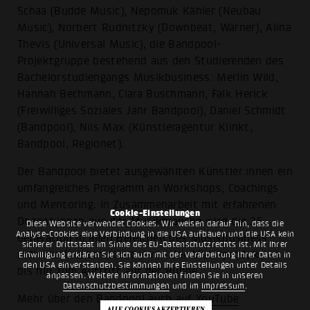
Schaa (Budde Music), Nepomuk Kähler (Neubau
Music), Norbert Rudnitzky (Downbeat, Warner), Alina
Thevis (Universal Music), die Bandpool-
Projektgruppe bestehend aus den Studierenden des
Bachelorstudiengangs Musikbusiness: Merlin Wild,
Hannah Bechmann, Clara Buschmann, Falk Herick
(Freiwilliges Soziales Jahr Bandpool), Daniel Schmidt
(Bandpool), Nils Max (Künstleragentur Klinkt,
Bandpool, Regionet).
Der Bandpool bietet ausgewählten Künstler:innen ein
umfangreiches Programm an Workshops, Coachings
und Mentoring. In Zusammenarbeit mit erfahrenen
Cookie-Einstellungen
Dozent:innen aus der Musikbranche wird die 26.
Diese Website verwendet Cookies. Wir weisen darauf hin, dass die
Analyse-Cookies eine Verbindung in die USA aufbauen und die USA kein
Generation in allen Bereichen des Musikbusiness
sicherer Drittstaat im Sinne des EU-Datenschutzrechts ist. Mit Ihrer
individuell unterstützt – von der Musikproduktion
Einwilligung erklären Sie sich auch mit der Verarbeitung Ihrer Daten in
den USA einverstanden. Sie können Ihre Einstellungen unter Details
bis hin zum Auftritt auf der Bühne.
anpassen. Weitere Informationen finden Sie in unseren
Datenschutzbestimmungen
und im
Impressum
.
Mehr über den Bandpool auch auf
YouTube