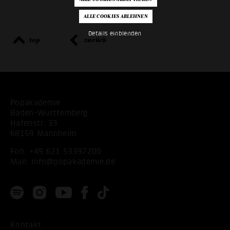
Details einblenden
top
zurück
Popakademie
Baden-Württemberg
Hafenstr. 33
68159 Mannheim
Fon:
+49 621 53397200
Mail:
info@popakademie.de
Kontakt