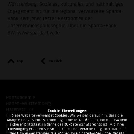
Württemberg. Soziales, kulturelles und nachhaltiges
Engagement ist für die regional verwurzelte Sparda-
Bank seit jeher fester Bestandteil der
Unternehmensphilosophie. Über die Sparda-Bank
BW: www.sparda-bw.de
top
zurück
Popakademie
Baden-Württemberg
Hafenstr. 33
Cookie-Einstellungen
68159 Mannheim
Diese Website verwendet Cookies. Wir weisen darauf hin, dass die
Analyse-Cookies eine Verbindung in die USA aufbauen und die USA kein
sicherer Drittstaat im Sinne des EU-Datenschutzrechts ist. Mit Ihrer
Fon:
+49 621 53397200
Einwilligung erklären Sie sich auch mit der Verarbeitung Ihrer Daten in
Mail:
info@popakademie.de
den USA einverstanden. Sie können Ihre Einstellungen unter Details