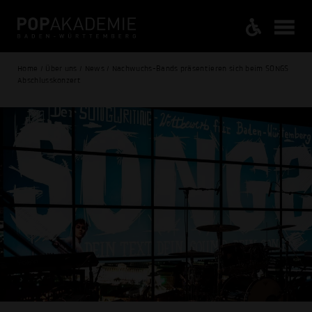
Home / Über uns / News / Nachwuchs-Bands präsentieren sich beim SONGS
Abschlusskonzert