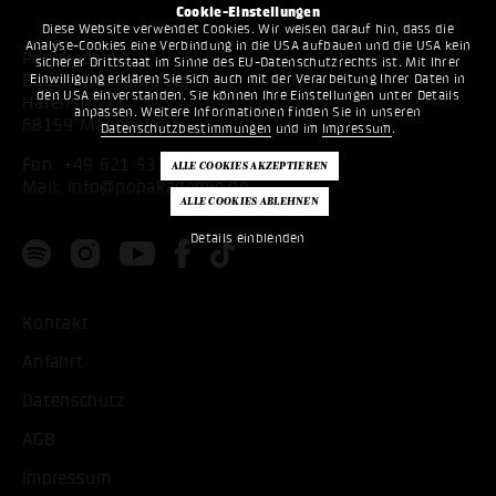
Cookie-Einstellungen
Diese Website verwendet Cookies. Wir weisen darauf hin, dass die
Analyse-Cookies eine Verbindung in die USA aufbauen und die USA kein
Popakademie
sicherer Drittstaat im Sinne des EU-Datenschutzrechts ist. Mit Ihrer
Einwilligung erklären Sie sich auch mit der Verarbeitung Ihrer Daten in
Baden-Württemberg
den USA einverstanden. Sie können Ihre Einstellungen unter Details
Hafenstr. 33
anpassen. Weitere Informationen finden Sie in unseren
68159 Mannheim
Datenschutzbestimmungen
und im
Impressum
.
Fon:
+49 621 53397200
Mail:
info@popakademie.de
Details einblenden
Kontakt
Anfahrt
Datenschutz
AGB
Impressum