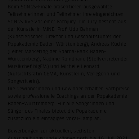
Beim SONGS-Finale präsentieren ausgewählte
Teilnehmerinnen und Teilnehmer ihre eingereichten
SONGS live vor einer Fachjury. Die Jury besteht aus
der Künstlerin MINE, Prof. Udo Dahmen
(Künstlerischer Direktor und Geschäftsführer der
Popakademie Baden-Württemberg), Andreas Küchle
(Leiter Marketing der Sparda-Bank Baden-
Württemberg), Nadime Romdhane (Stellvertretender
Musikchef bigFM) und Michelle Leonard
(Aufsichtsrätin GEMA, Künstlerin, Verlegerin und
Songwriterin).
Die Gewinnerinnen und Gewinner erhalten Sachpreise
sowie professionelle Coachings an der Popakademie
Baden-Württemberg. Für alle Sängerinnen und
Sänger des Finales bietet die Popakademie
zusätzlich ein eintägiges Vocal-Camp an.
Bewerbungen zur aktuellen, sechsten
Ausschreibungsrunde können noch bis 16. Juli 2021