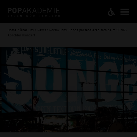
Home / Über uns / News / Nachwuchs-Bands präsentieren sich beim SONGS
Abschlusskonzert