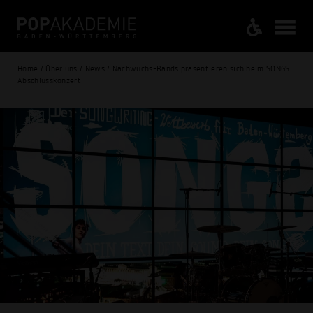
Home / Über uns / News / Nachwuchs-Bands präsentieren sich beim SONGS
Abschlusskonzert