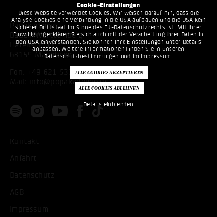
Cookie-Einstellungen
Diese Website verwendet Cookies. Wir weisen darauf hin, dass die
Analyse-Cookies eine Verbindung in die USA aufbauen und die USA kein
Popakademie
sicherer Drittstaat im Sinne des EU-Datenschutzrechts ist. Mit Ihrer
Einwilligung erklären Sie sich auch mit der Verarbeitung Ihrer Daten in
Baden-Württemberg
den USA einverstanden. Sie können Ihre Einstellungen unter Details
Hafenstr. 33
anpassen. Weitere Informationen finden Sie in unseren
68159 Mannheim
Datenschutzbestimmungen
und im
Impressum
.
Fon:
+49 621 53397200
Mail:
info@popakademie.de
Details einblenden
Kontakt
Anfahrt
Datenschutz
AGB
Impressum