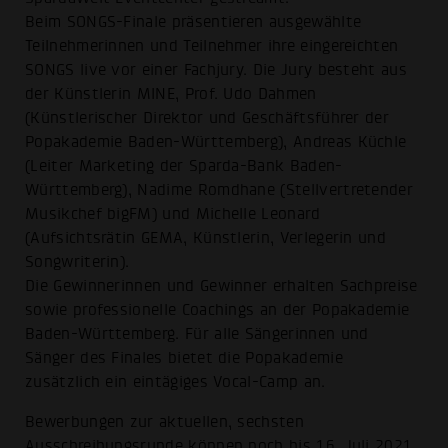
Beim SONGS-Finale präsentieren ausgewählte
Teilnehmerinnen und Teilnehmer ihre eingereichten
SONGS live vor einer Fachjury. Die Jury besteht aus
der Künstlerin MINE, Prof. Udo Dahmen
(Künstlerischer Direktor und Geschäftsführer der
Popakademie Baden-Württemberg), Andreas Küchle
(Leiter Marketing der Sparda-Bank Baden-
Württemberg), Nadime Romdhane (Stellvertretender
Musikchef bigFM) und Michelle Leonard
(Aufsichtsrätin GEMA, Künstlerin, Verlegerin und
Songwriterin).
Die Gewinnerinnen und Gewinner erhalten Sachpreise
sowie professionelle Coachings an der Popakademie
Baden-Württemberg. Für alle Sängerinnen und
Sänger des Finales bietet die Popakademie
zusätzlich ein eintägiges Vocal-Camp an.
Bewerbungen zur aktuellen, sechsten
Ausschreibungsrunde können noch bis 16. Juli 2021