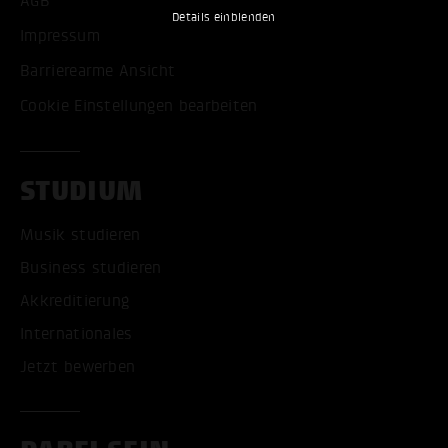
AGB
Details einblenden
Impressum
Barrierearme Ansicht
Cookie Einstellungen bearbeiten
STUDIUM
Musik studieren
Business studieren
Akkreditierung
Internationales
Jetzt bewerben