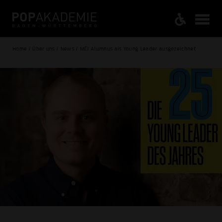
Home / Über uns / News / MCI Alumnus als Young Leader ausgezeichnet