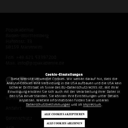
Popakademie
Baden-Württemberg
Hafenstr. 33
68159 Mannheim
Fon:
+49 621 53397200
Mail:
info@popakademie.de
Cookie-Einstellungen
Diese Website verwendet Cookies. Wir weisen darauf hin, dass die
Analyse-Cookies eine Verbindung in die USA aufbauen und die USA kein
sicherer Drittstaat im Sinne des EU-Datenschutzrechts ist. Mit Ihrer
Einwilligung erklären Sie sich auch mit der Verarbeitung Ihrer Daten in
den USA einverstanden. Sie können Ihre Einstellungen unter Details
Kontakt
anpassen. Weitere Informationen finden Sie in unseren
Datenschutzbestimmungen
und im
Impressum
.
Anfahrt
Datenschutz