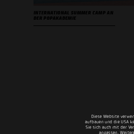
INTERNATIONAL SUMMER CAMP AN
DER POPAKADEMIE
Diese Website verwen
aufbauen und die USA kei
Sie sich auch mit der Ve
anpassen. Weiter