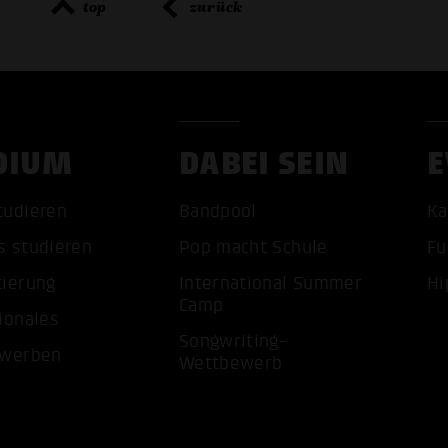
top
zurück
DIUM
DABEI SEIN
E
ALLE 
tudieren
Bandpool
Ka
s studieren
Pop macht Schule
Fu
tierung
International Summer
Hi
Camp
ionales
Songwriting-
ewerben
Wettbewerb