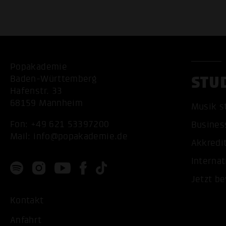
Popakademie
STU
Baden-Württemberg
Hafenstr. 33
68159 Mannheim
Musik s
Fon:
+49 621 53397200
Busines
Mail:
info@popakademie.de
Akkredi
Internat
Jetzt b
Kontakt
Anfahrt