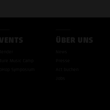
VENTS
ÜBER UNS
COOKIES AKZEPTIEREN
ALLE COOKIES AB
lender
News
ture Music Camp
Presse
pHop Symposium
Act buchen
Jobs