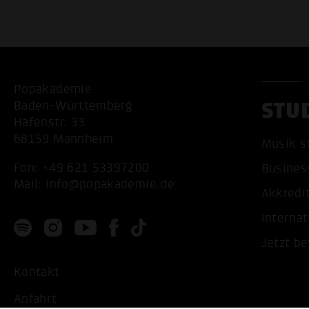
Popakademie
STU
Baden-Württemberg
Hafenstr. 33
68159 Mannheim
Musik s
Fon:
+49 621 53397200
Busines
Mail:
info@popakademie.de
Akkredi
Internat
Jetzt b
Kontakt
Anfahrt