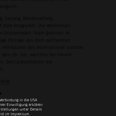
möglich.
g, Gesang, Bandcoaching,
uf dem Programm. Die Workshops
n Dozierenden-Team geleitet. In
lege Chicago aus dem weltweiten
. Höhepunkt des International Summer
den 28. Juli, welches bei freiem
et. Dort präsentieren die
m.
mular
p
r
Verbindung in die USA
rer Einwilligung erklären
nstellungen unter Details
nd im
Impressum
.