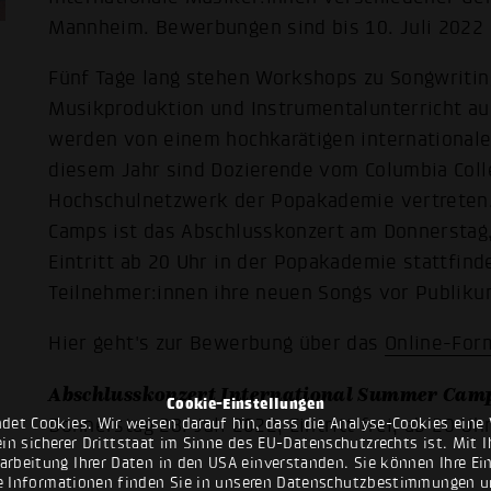
Mannheim. Bewerbungen sind bis 10. Juli 2022 
Fünf Tage lang stehen Workshops zu Songwritin
Musikproduktion und Instrumentalunterricht a
werden von einem hochkarätigen internationale
diesem Jahr sind Dozierende vom Columbia Col
Hochschulnetzwerk der Popakademie vertreten
Camps ist das Abschlusskonzert am Donnerstag, 
Eintritt ab 20 Uhr in der Popakademie stattfind
Teilnehmer:innen ihre neuen Songs vor Publiku
Hier geht's zur Bewerbung über das
Online-For
Abschlusskonzert International Summer Cam
Cookie-Einstellungen
Donnerstag 28. Juli 2022, Eintritt frei, ab 20 Uh
det Cookies. Wir weisen darauf hin, dass die Analyse-Cookies eine 
n sicherer Drittstaat im Sinne des EU-Datenschutzrechts ist. Mit Ih
rarbeitung Ihrer Daten in den USA einverstanden. Sie können Ihre Ei
e Informationen finden Sie in unseren
Datenschutzbestimmungen
u