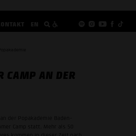
KONTAKT
EN
 Popakademie
R CAMP AN DER
et an der Popakademie Baden-
mmer Camp statt. Mehr als 50
nres kommen in dieser Zeit nach