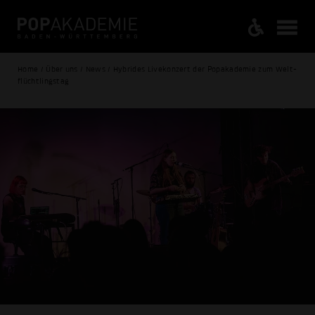
Home / Über uns / News / Hybrides Livekonzert der Popakademie zum Welt­
flüchtlingstag