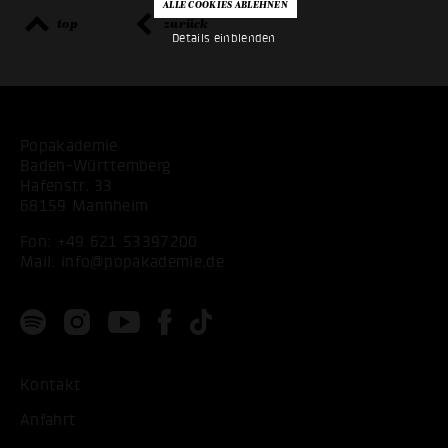
top
zurück
Details einblenden
Popakademie
Baden-Württemberg
Hafenstr. 33
68159 Mannheim
Fon:
+49 621 53397200
Mail:
info@popakademie.de
Kontakt
Anfahrt