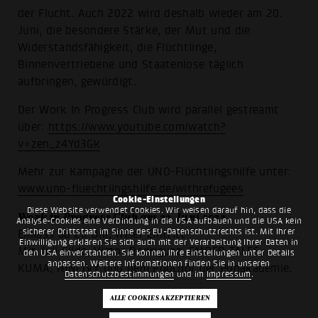
der Flucht. Auch 2022 wird deshalb wieder am 20.
Juni, die besondere Stärke, der Mut und die
Widerstandsfähigkeit, die Flüchtlinge,
Binnenvertriebene und Staatenlose täglich
aufbringen, gewürdigt.
Der Work In Progress Club wird parallel gestreamt
über:
https://www.youtube.com/watch?
v=zen_z4Yd3Gk
Mehr zur Kampagne der UNO-Flüchtlingshilfe unter:
www.uno-fluechtlingshilfe.de/withrefugees
Cookie-Einstellungen
Diese Website verwendet Cookies. Wir weisen darauf hin, dass die
Work in Progress Club am 22. Juni 2022
Analyse-Cookies eine Verbindung in die USA aufbauen und die USA kein
sicherer Drittstaat im Sinne des EU-Datenschutzrechts ist. Mit Ihrer
Einlass ab 20 Uhr, freier Eintritt
Einwilligung erklären Sie sich auch mit der Verarbeitung Ihrer Daten in
Mit Juli Gilde, Victor Rodriguez, EMBER TALES,
den USA einverstanden. Sie können Ihre Einstellungen unter Details
anpassen. Weitere Informationen finden Sie in unseren
KUMA, NINI IVY und dem Popchor der Popakademie.
Datenschutzbestimmungen
und im
Impressum
.