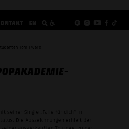
KONTAKT
EN
Studenten Tom Twers
POPAKADEMIE-
t seiner Single „Falle für dich“ in
tatus. Die Auszeichnungen erhielt der
seiner ausverkauften Tournee, zu der