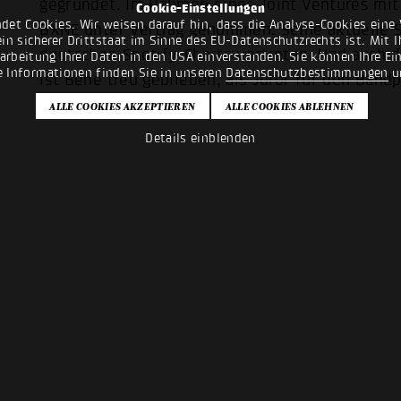
gegründet. Im Rahmen eines Joint Ventures mit 
Cookie-Einstellungen
det Cookies. Wir weisen darauf hin, dass die Analyse-Cookies eine 
BXNE unter Vertrag genommen. Seine aktuelle Si
n sicherer Drittstaat im Sinne des EU-Datenschutzrechts ist. Mit Ih
deutschen Spotify-Charts vertreten. Und auch
rarbeitung Ihrer Daten in den USA einverstanden. Sie können Ihre Ei
e Informationen finden Sie in unseren
Datenschutzbestimmungen
u
ist Bene treu geblieben, als Juror für den Ban
und MusikerInnen.
Details einblenden