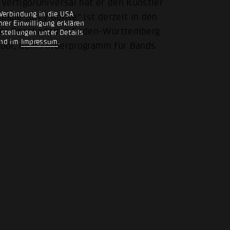
Vertigo/Universal hat er den Künstler
Verbindung in die USA
ngle „Grey Goose“ ist derzeit in den
rer Einwilligung erklären
 der Popakademie Baden-Württemberg
nstellungen unter Details
nd im
Impressum
.
dpool, dem Förderprogramm für Bands