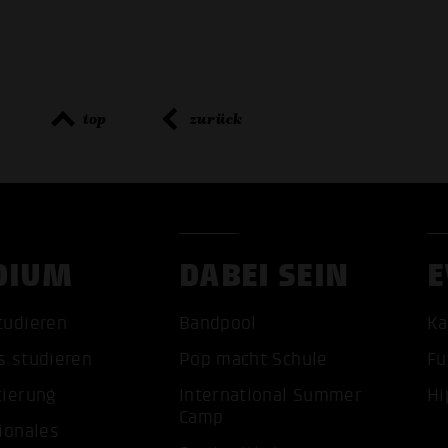
top
zurück
DIUM
DABEI SEIN
E
tudieren
Bandpool
Ka
ALLE 
s studieren
Pop macht Schule
Fu
tierung
International Summer
Hi
Camp
ionales