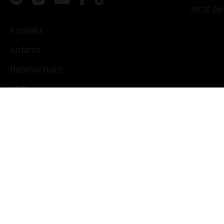
Jetzt b
Kontakt
Anfahrt
Datenschutz
AGB
Impressum
Barrierearme Ansicht
Cookie Einstellungen bearbeiten