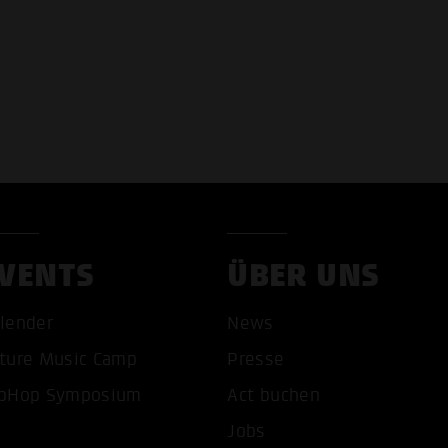
VENTS
ÜBER UNS
lender
News
COOKIES AKZEPTIEREN
ALLE COOKIES AB
ture Music Camp
Presse
pHop Symposium
Act buchen
Jobs