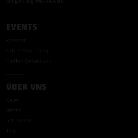
Songwriting-Wettbewerb
EVENTS
Kalender
Future Music Camp
HipHop Symposium
ÜBER UNS
News
Presse
Act buchen
ALLE COOKIES AKZEPT
Jobs