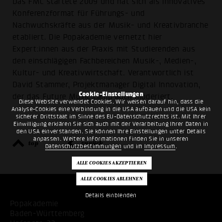
Das FMC startete 2009 und hat sich als innovatives
Konferenzformat für Führungs- und
Nachwuchskräfte aus der Musik- und Kreativbranche
etabliert. Die Popakademie vernetzt hier
Expert:innen aus der Praxis mit Studierenden aus
den einschlägigen Fachbereichen Musik-, Medien-,
Kultur- und Kreativwirtschaft. Verantwortlich ist
David Stammer, Projektmanager Digital Innovation,
Cookie-Einstellungen
der das Future Music Camp auch moderiert.
Diese Website verwendet Cookies. Wir weisen darauf hin, dass die
Analyse-Cookies eine Verbindung in die USA aufbauen und die USA kein
sicherer Drittstaat im Sinne des EU-Datenschutzrechts ist. Mit Ihrer
Einwilligung erklären Sie sich auch mit der Verarbeitung Ihrer Daten in
den USA einverstanden. Sie können Ihre Einstellungen unter Details
anpassen. Weitere Informationen finden Sie in unseren
top
zurück
Datenschutzbestimmungen
und im
Impressum
.
Details einblenden
Popakademie
Baden-Württemberg